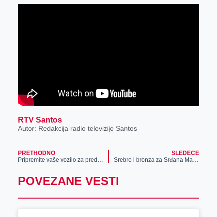
r
RTV Santos
Autor: Redakcija radio televizije Santos
PRETHODNO
SLEDEĆE
Pripremite vaše vozilo za predstojeći zimski period u „Optimi“
Srebro i bronza za Srđana Marića na Evropskom prvenstvu u Italiji
POVEZANE VESTI