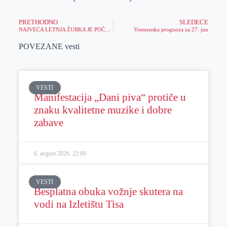
PRETHODNO
SLEDEĆE
NAJVEĆA LETNJA ŽURKA JE POČELA: Priključi se Meridianovom takmičenju i saznaj koje sve nagrade možeš da osvojiš!
Vremenska prognoza za 27. jun
POVEZANE vesti
VESTI
Manifestacija „Dani piva“ protiče u
znaku kvalitetne muzike i dobre
zabave
6. avgust 2026.
22:00
VESTI
Besplatna obuka vožnje skutera na
vodi na Izletištu Tisa