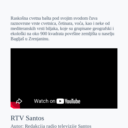
o
n
e
e
a
E
k
g
d
r
t
m
Raskošna cvetna bašta pod svojim svodom čuva
e
I
s
a
raznovrsne vrste cvetnica, četinara, voća, kao i neke od
r
n
A
i
mediteranskih vrsti biljaka, koje su grupisane geografski i
ekološki na oko 900 kvadrata površine zemljišta u naselju
p
l
Bagljaš u Zrenjaninu.
p
RTV Santos
Autor: Redakcija radio televizije Santos