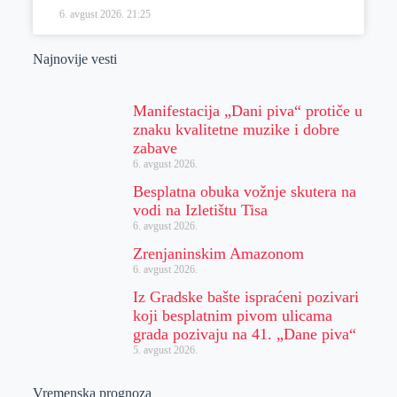
6. avgust 2026.
21:25
Najnovije vesti
Manifestacija „Dani piva“ protiče u
znaku kvalitetne muzike i dobre
zabave
6. avgust 2026.
Besplatna obuka vožnje skutera na
vodi na Izletištu Tisa
6. avgust 2026.
Zrenjaninskim Amazonom
6. avgust 2026.
Iz Gradske bašte ispraćeni pozivari
koji besplatnim pivom ulicama
grada pozivaju na 41. „Dane piva“
5. avgust 2026.
Vremenska prognoza