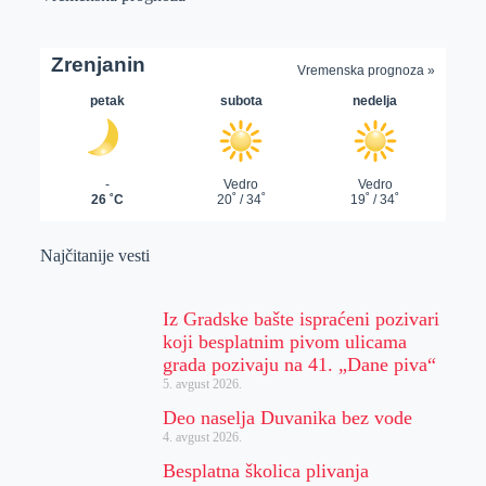
Najčitanije vesti
Iz Gradske bašte ispraćeni pozivari
koji besplatnim pivom ulicama
grada pozivaju na 41. „Dane piva“
5. avgust 2026.
Deo naselja Duvanika bez vode
4. avgust 2026.
Besplatna školica plivanja