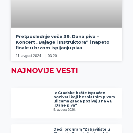
Pretposlednje veče 39. Dana piva –
Koncert „Bajage i Instruktora“ i napeto
finale u brzom ispijanju piva
11. avgust 2024.
03:20
NAJNOVIJE VESTI
Iz Gradske bašte ispraćeni
pozivari koji besplatnim pivom
ulicama grada pozivaju na 41.
„Dane piva“
5. avgust 2026.
Dečji program “Zabavilište u