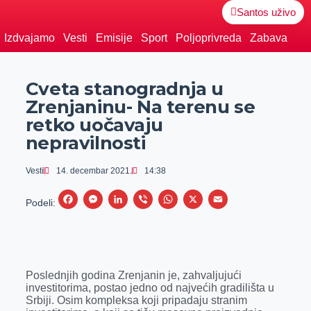
Santos uživo
Izdvajamo
Vesti
Emisije
Sport
Poljoprivreda
Zabava
Cveta stanogradnja u
Zrenjaninu- Na terenu se
retko uočavaju
nepravilnosti
Vesti
14. decembar 2021.
14:38
F
M
L
V
W
X
E
Podeli:
a
e
i
i
h
m
c
s
n
b
a
a
e
s
k
e
t
i
Poslednjih godina Zrenjanin je, zahvaljujući
b
e
e
r
s
l
investitorima, postao jedno od najvećih gradilišta u
o
n
d
A
Srbiji. Osim kompleksa koji pripadaju stranim