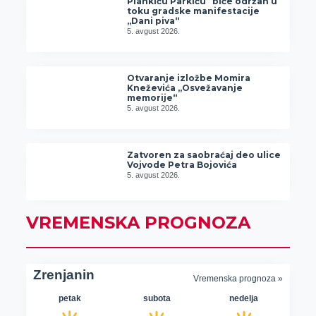
Plankiću Parkiću” biće održan u
toku gradske manifestacije
„Dani piva“
5. avgust 2026.
Otvaranje izložbe Momira
Kneževića „Osvežavanje
memorije“
5. avgust 2026.
Zatvoren za saobraćaj deo ulice
Vojvode Petra Bojovića
5. avgust 2026.
VREMENSKA PROGNOZA