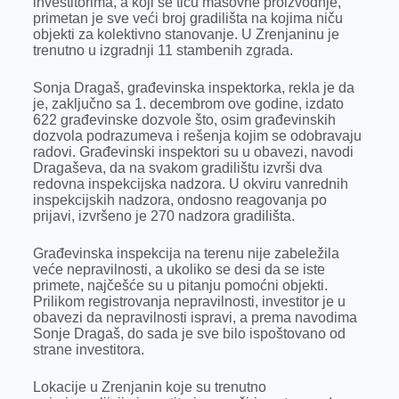
investitorima, a koji se tiču masovne proizvodnje,
o
g
I
p
primetan je sve veći broj gradilišta na kojima niču
k
e
n
p
objekti za kolektivno stanovanje. U Zrenjaninu je
trenutno u izgradnji 11 stambenih zgrada.
r
Sonja Dragaš, građevinska inspektorka, rekla je da
je, zaključno sa 1. decembrom ove godine, izdato
622 građevinske dozvole što, osim građevinskih
dozvola podrazumeva i rešenja kojim se odobravaju
radovi. Građevinski inspektori su u obavezi, navodi
Dragaševa, da na svakom gradilištu izvrši dva
redovna inspekcijska nadzora. U okviru vanrednih
inspekcijskih nadzora, ondosno reagovanja po
prijavi, izvršeno je 270 nadzora gradilišta.
Građevinska inspekcija na terenu nije zabeležila
veće nepravilnosti, a ukoliko se desi da se iste
primete, najčešće su u pitanju pomoćni objekti.
Prilikom registrovanja nepravilnosti, investitor je u
obavezi da nepravilnosti ispravi, a prema navodima
Sonje Dragaš, do sada je sve bilo ispoštovano od
strane investitora.
Lokacije u Zrenjanin koje su trenutno