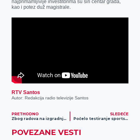
najprimamljivije investitorima su širi centar grada,
kao i potez duž magistrale.
RTV Santos
Autor: Redakcija radio televizije Santos
PRETHODNO
SLEDEĆE
Zbog radova na izgradnji benzinske stanice NIS “Zrenjanin centar”, zatvorena jedna traka na delu magistrale – oprez za sve učesnike u saobraćaju
Počelo testiranje sportskih talenata iz AP Vojvodine- Za stipendije obezbeđeno 10 miiona dinara
POVEZANE VESTI