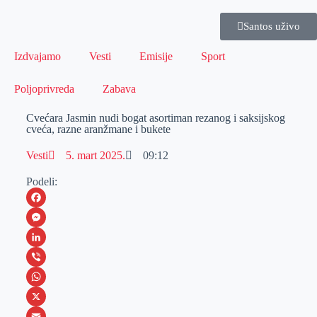
Santos uživo
Izdvajamo
Vesti
Emisije
Sport
Poljoprivreda
Zabava
Cvećara Jasmin nudi bogat asortiman rezanog i saksijskog
cveća, razne aranžmane i bukete
Vesti
5. mart 2025.
09:12
Podeli:
F
a
M
c
e
L
e
s
i
V
b
s
n
i
W
o
e
k
b
h
X