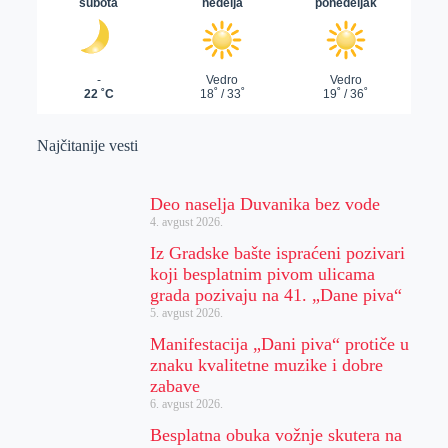
Najčitanije vesti
Deo naselja Duvanika bez vode
4. avgust 2026.
Iz Gradske bašte ispraćeni pozivari
koji besplatnim pivom ulicama
grada pozivaju na 41. „Dane piva“
5. avgust 2026.
Manifestacija „Dani piva“ protiče u
znaku kvalitetne muzike i dobre
zabave
6. avgust 2026.
Besplatna obuka vožnje skutera na