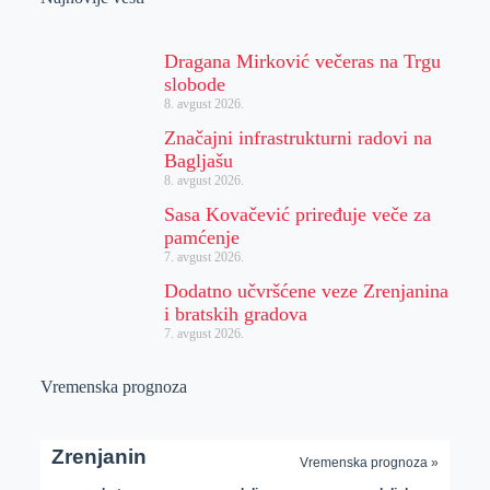
Dragana Mirković večeras na Trgu
slobode
8. avgust 2026.
Značajni infrastrukturni radovi na
Bagljašu
8. avgust 2026.
Sasa Kovačević priređuje veče za
pamćenje
7. avgust 2026.
Dodatno učvršćene veze Zrenjanina
i bratskih gradova
7. avgust 2026.
Vremenska prognoza