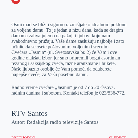
o
n
e
e
a
E
k
g
d
r
t
m
Osmi mart se bliži i sigurno razmišljate o idealnom poklonu
e
I
s
a
za voljenu damu. To je jedan u nizu dana, kada se dragim
r
n
A
i
damama zahvaljujemo na pažnji i ljubavi koju nam
svakodnevno pružaju. Vaše dame zaslužuju najbolje i zato
p
l
učinite da se osete poštovanim, voljenim i srećnim.
p
Cvećara „Jasmin“ (ul. Svetosavska br. 2) će Vam i ove
godine olakšati izbor, jer smo pripremili bogat asortiman
rezanog i saksijskog cveća, razne aranžmane i bukete.
Naše ljubazno osoblje će Vam pomoći da odaberete
najlepše cveće, za Vašu posebnu damu.
Radno vreme cvećare „Jasmin“ je od 7 do 20 časova,
radnim danima i subotom. Kontakt telefon je 023/536-772.
RTV Santos
Autor: Redakcija radio televizije Santos
PRETHODNO
SLEDEĆE