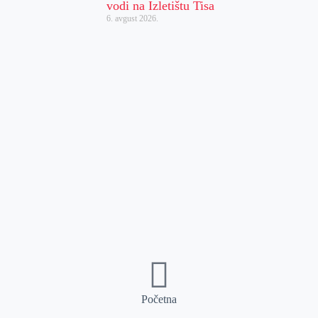
vodi na Izletištu Tisa
6. avgust 2026.
Početna