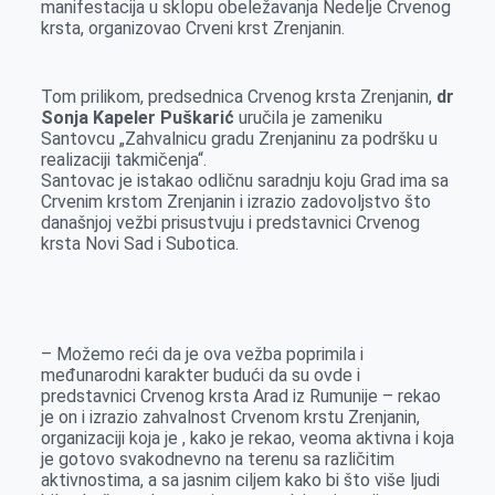
manifestacija u sklopu obeležavanja Nedelje Crvenog
o
g
I
p
krsta, organizovao Crveni krst Zrenjanin.
k
e
n
p
r
Tom prilikom, predsednica Crvenog krsta Zrenjanin,
dr
Sonja Kapeler Puškarić
uručila je zameniku
Santovcu „Zahvalnicu gradu Zrenjaninu za podršku u
realizaciji takmičenja“.
Santovac je istakao odličnu saradnju koju Grad ima sa
Crvenim krstom Zrenjanin i izrazio zadovoljstvo što
današnjoj vežbi prisustvuju i predstavnici Crvenog
krsta Novi Sad i Subotica.
– Možemo reći da je ova vežba poprimila i
međunarodni karakter budući da su ovde i
predstavnici Crvenog krsta Arad iz Rumunije – rekao
je on i izrazio zahvalnost Crvenom krstu Zrenjanin,
organizaciji koja je , kako je rekao, veoma aktivna i koja
je gotovo svakodnevno na terenu sa različitim
aktivnostima, a sa jasnim ciljem kako bi što više ljudi