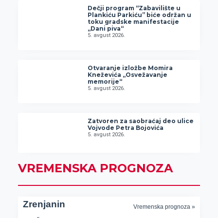
Dečji program “Zabavilište u
Plankiću Parkiću” biće održan u
toku gradske manifestacije
„Dani piva“
5. avgust 2026.
Otvaranje izložbe Momira
Kneževića „Osvežavanje
memorije“
5. avgust 2026.
Zatvoren za saobraćaj deo ulice
Vojvode Petra Bojovića
5. avgust 2026.
VREMENSKA PROGNOZA