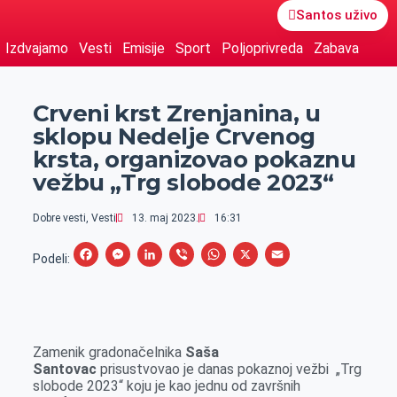
Santos uživo
Izdvajamo
Vesti
Emisije
Sport
Poljoprivreda
Zabava
Crveni krst Zrenjanina, u
sklopu Nedelje Crvenog
krsta, organizovao pokaznu
vežbu „Trg slobode 2023“
Dobre vesti
,
Vesti
13. maj 2023.
16:31
F
M
L
V
W
X
E
Podeli:
a
e
i
i
h
m
c
s
n
b
a
a
e
s
k
e
t
i
Zamenik gradonačelnika
Saša
b
e
e
r
s
l
Santovac
prisustvovao je danas pokaznoj vežbi „Trg
o
n
d
A
slobode 2023“ koju je kao jednu od završnih