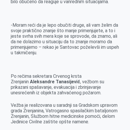
bilo obučeno da reaguje u vanrednim situacijama.
-Moram reći da je lepo obučiti druge, ali vam želim da
svoje praktično znanje što manje primenjujete, a to i
jeste svrha svih mera koje se sprovode, da znamo, ali
da ne dolazimo u situaciju da to znanje moramo da
primenjujemo – rekao je Santovac poželevši im uspeh
u takmičenju.
Po rečima sekretara Crvenog krsta
Zrenjanin
Aleksandre Tanasijević
, vežbom su
prikazani spašavanje, evakuacija i zbrinjavanje
unesrećenih iz objekta zahvaćenog požarom.
Vežba je realizovana u saradnji sa Gradskom upravom
grada Zrenjanina, Vatrogasno spasilačkim bataljonom
Zrenjanin, Službom hitne medicinske pomoći, delom
Jedinice Civilne zaštite opšte namene.