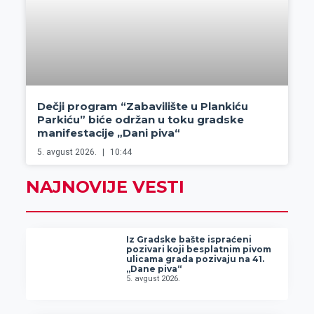
Dečji program “Zabavilište u Plankiću
Parkiću” biće održan u toku gradske
manifestacije „Dani piva“
5. avgust 2026.
10:44
NAJNOVIJE VESTI
Iz Gradske bašte ispraćeni
pozivari koji besplatnim pivom
ulicama grada pozivaju na 41.
„Dane piva“
5. avgust 2026.