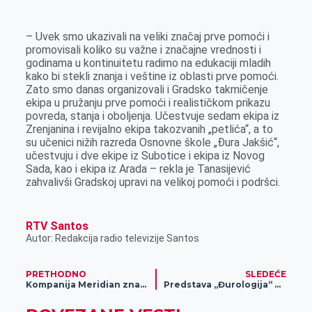
– Uvek smo ukazivali na veliki značaj prve pomoći i
promovisali koliko su važne i značajne vrednosti i
godinama u kontinuitetu radimo na edukaciji mladih
kako bi stekli znanja i veštine iz oblasti prve pomoći.
Zato smo danas organizovali i Gradsko takmičenje
ekipa u pružanju prve pomoći i realističkom prikazu
povreda, stanja i oboljenja. Učestvuje sedam ekipa iz
Zrenjanina i revijalno ekipa takozvanih „petlića“, a to
su učenici nižih razreda Osnovne škole „Đura Jakšić“,
učestvuju i dve ekipe iz Subotice i ekipa iz Novog
Sada, kao i ekipa iz Arada – rekla je Tanasijević
zahvalivši Gradskoj upravi na velikoj pomoći i podršci.
RTV Santos
Autor: Redakcija radio televizije Santos
PRETHODNO
SLEDEĆE
Kompanija Meridian značajnom novčanom donacijom pomogla Neveni Vujić
Predstava „Đurologija“ u Kulturnom centru Zrenjanin