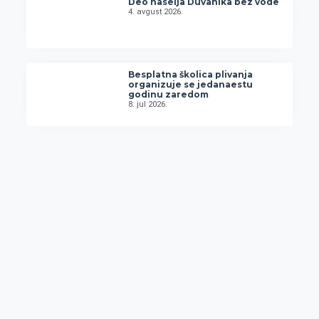
Deo naselja Duvanika bez vode
4. avgust 2026.
Besplatna školica plivanja
organizuje se jedanaestu
godinu zaredom
8. jul 2026.