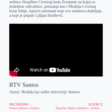
sednica Skupštine Crvenog krsta Zrenjanin na kojoj su
r
n
A
i
dodeljene zahvalnice, priznanja kao i Medalja Crvenog
krsta Srbije, najveće priznanje koje ova ustanova dodeljuje,
p
l
a koje je pripalo Ljiljani Đurđević.
p
RTV Santos
Autor: Redakcija radio televizije Santos
PRETHODNO
SLEDEĆE
Prekid utakmice u Perlezu
Najavljen Sajam roditeljstva i obeležavanje Međunarodnog dana porodice