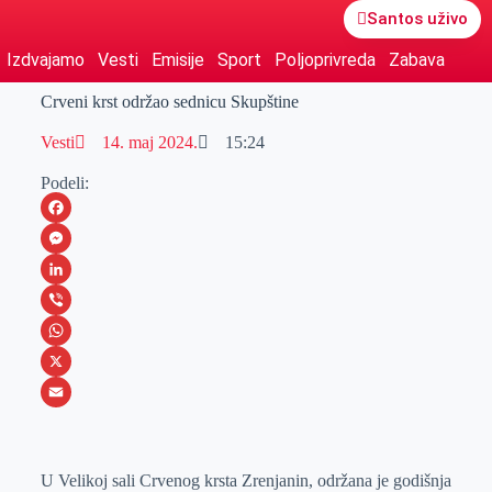
Santos uživo
Izdvajamo
Vesti
Emisije
Sport
Poljoprivreda
Zabava
Crveni krst održao sednicu Skupštine
Vesti
14. maj 2024.
15:24
Podeli:
F
a
M
c
e
L
e
s
i
V
b
s
n
i
W
o
e
k
b
h
X
o
n
e
e
a
E
k
g
d
r
t
m
U Velikoj sali Crvenog krsta Zrenjanin, održana je godišnja
e
I
s
a