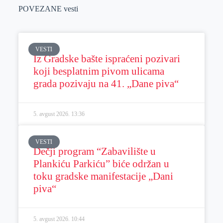
POVEZANE vesti
VESTI
Iz Gradske bašte ispraćeni pozivari
koji besplatnim pivom ulicama
grada pozivaju na 41. „Dane piva“
5. avgust 2026.
13:36
VESTI
Dečji program “Zabavilište u
Plankiću Parkiću” biće održan u
toku gradske manifestacije „Dani
piva“
5. avgust 2026.
10:44