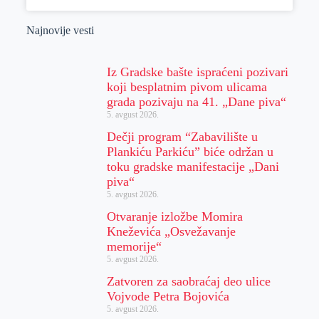
Najnovije vesti
Iz Gradske bašte ispraćeni pozivari
koji besplatnim pivom ulicama
grada pozivaju na 41. „Dane piva“
5. avgust 2026.
Dečji program “Zabavilište u
Plankiću Parkiću” biće održan u
toku gradske manifestacije „Dani
piva“
5. avgust 2026.
Otvaranje izložbe Momira
Kneževića „Osvežavanje
memorije“
5. avgust 2026.
Zatvoren za saobraćaj deo ulice
Vojvode Petra Bojovića
5. avgust 2026.