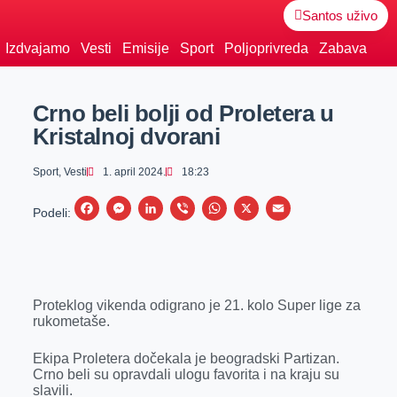
Santos uživo
Izdvajamo
Vesti
Emisije
Sport
Poljoprivreda
Zabava
Crno beli bolji od Proletera u
Kristalnoj dvorani
Sport
,
Vesti
1. april 2024.
18:23
F
M
L
V
W
X
E
Podeli:
a
e
i
i
h
m
c
s
n
b
a
a
e
s
k
e
t
i
Proteklog vikenda odigrano je 21. kolo Super lige za
b
e
e
r
s
l
rukometaše.
o
n
d
A
o
g
I
p
Ekipa Proletera dočekala je beogradski Partizan.
Crno beli su opravdali ulogu favorita i na kraju su
k
e
n
p
slavili.