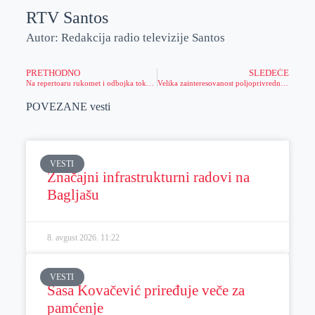
RTV Santos
Autor: Redakcija radio televizije Santos
PRETHODNO
SLEDEĆE
Na repertoaru rukomet i odbojka tokom vikenda
Velika zainteresovanost poljoprivrednika za prijavu u „Eagrar“
POVEZANE vesti
VESTI
Značajni infrastrukturni radovi na
Bagljašu
8. avgust 2026.
11:22
VESTI
Sasa Kovačević priređuje veče za
pamćenje