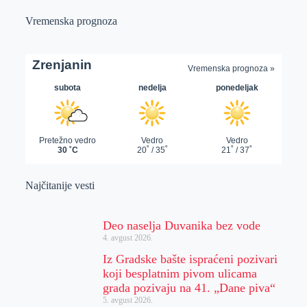
Vremenska prognoza
Najčitanije vesti
Deo naselja Duvanika bez vode
4. avgust 2026.
Iz Gradske bašte ispraćeni pozivari
koji besplatnim pivom ulicama
grada pozivaju na 41. „Dane piva“
5. avgust 2026.