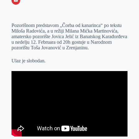
o
e
k
b
h
X
o
n
e
e
a
E
k
g
d
r
t
m
Pozorišnom predstavom „Čorba od kanarinca“ po tekstu
e
I
s
a
Miloša Radovića, a u režiji Milana Mićka Martinovića,
r
n
A
i
amatersko pozorište Jovica Jelić iz Banatskog Karađorđeva
u nedelju 12. Februara od 20h gostuje u Narodnom
p
l
pozorištu Toša Jovanović u Zrenjaninu.
p
Ulaz je slobodan.