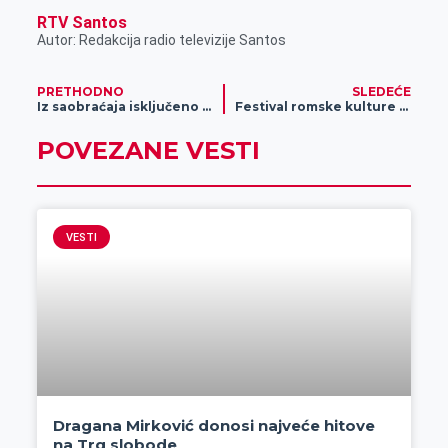
RTV Santos
Autor: Redakcija radio televizije Santos
PRETHODNO
SLEDEĆE
Iz saobraćaja isključeno 17 vozača koji su vozili pod dejstvom alkohola
Festival romske kulture – „Slobodan Lala Berberski“
POVEZANE VESTI
VESTI
Dragana Mirković donosi najveće hitove
na Trg slobode