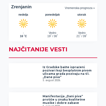
NAJČITANIJE VESTI
Iz Gradske bašte ispraćeni
pozivari koji besplatnim pivom
ulicama grada pozivaju na 41.
„Dane piva“
5. avgust 2026.
Manifestacija „Dani piva“
protiče u znaku kvalitetne
muzike i dobre zabave