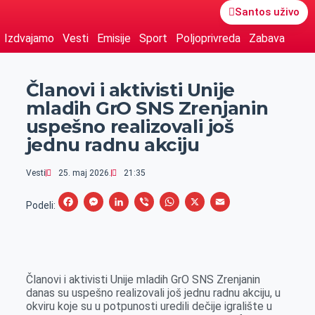
Santos uživo
Izdvajamo
Vesti
Emisije
Sport
Poljoprivreda
Zabava
Članovi i aktivisti Unije
mladih GrO SNS Zrenjanin
uspešno realizovali još
jednu radnu akciju
Vesti
25. maj 2026.
21:35
F
M
L
V
W
X
E
Podeli:
a
e
i
i
h
m
c
s
n
b
a
a
e
s
k
e
t
i
Članovi i aktivisti Unije mladih GrO SNS Zrenjanin
b
e
e
r
s
l
danas su uspešno realizovali još jednu radnu akciju, u
o
n
d
A
okviru koje su u potpunosti uredili dečije igralište u