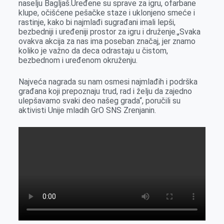
naselju Bagljaš.Uređene su sprave za igru, ofarbane
o
g
I
p
klupe, očišćene pešačke staze i uklonjeno smeće i
k
e
n
p
rastinje, kako bi najmlađi sugrađani imali lepši,
bezbedniji i uređeniji prostor za igru i druženje.„Svaka
r
ovakva akcija za nas ima poseban značaj, jer znamo
koliko je važno da deca odrastaju u čistom,
bezbednom i uređenom okruženju.
Najveća nagrada su nam osmesi najmlađih i podrška
građana koji prepoznaju trud, rad i želju da zajedno
ulepšavamo svaki deo našeg grada“, poručili su
aktivisti Unije mladih GrO SNS Zrenjanin.