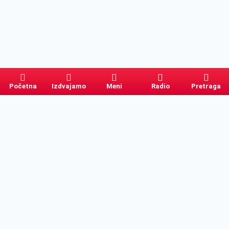
Početna
Izdvajamo
Meni
Radio
Pretraga
Pretraga
Kategorije
Ostalo
Naslovna
Izdvajamo