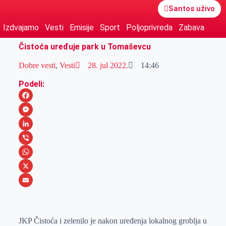
Santos uživo
Izdvajamo
Vesti
Emisije
Sport
Poljoprivreda
Zabava
Čistoća uređuje park u Tomaševcu
Dobre vesti
,
Vesti
28. jul 2022.
14:46
Podeli:
F
a
M
c
e
L
e
s
i
V
b
s
n
i
W
o
e
k
b
h
X
o
n
e
e
a
E
k
g
d
r
t
m
JKP Čistoća i zelenilo je nakon uređenja lokalnog groblja u
e
I
s
a