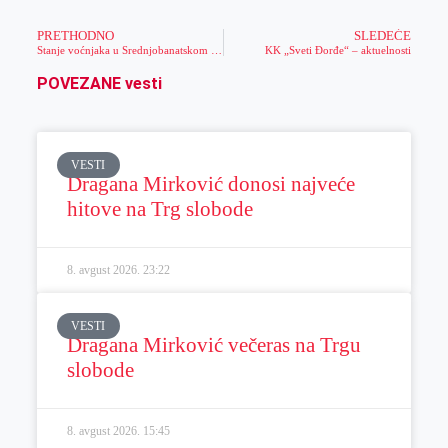
PRETHODNO
SLEDEĆE
Stanje voćnjaka u Srednjobanatskom okrugu
KK „Sveti Đorđe“ – aktuelnosti
POVEZANE vesti
VESTI
Dragana Mirković donosi najveće
hitove na Trg slobode
8. avgust 2026.
23:22
VESTI
Dragana Mirković večeras na Trgu
slobode
8. avgust 2026.
15:45