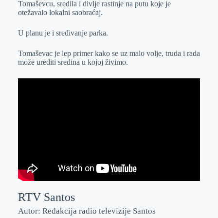
Tomaševcu, sredila i divlje rastinje na putu koje je
r
n
A
i
otežavalo lokalni saobraćaj.
p
l
U planu je i sređivanje parka.
p
Tomaševac je lep primer kako se uz malo volje, truda i rada
može urediti sredina u kojoj živimo.
RTV Santos
Autor: Redakcija radio televizije Santos