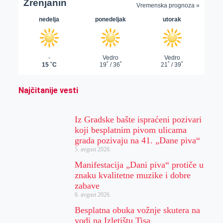
Najčitanije vesti
Iz Gradske bašte ispraćeni pozivari
koji besplatnim pivom ulicama
grada pozivaju na 41. „Dane piva“
5. avgust 2026.
Manifestacija „Dani piva“ protiče u
znaku kvalitetne muzike i dobre
zabave
6. avgust 2026.
Besplatna obuka vožnje skutera na
vodi na Izletištu Tisa