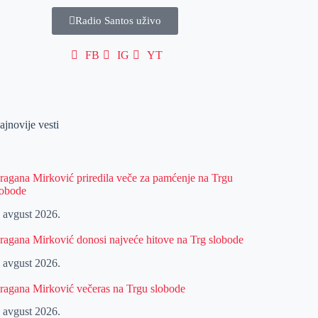
Radio Santos uživo
FB
IG
YT
ajnovije vesti
ragana Mirković priredila veče za pamćenje na Trgu
lobode
. avgust 2026.
ragana Mirković donosi najveće hitove na Trg slobode
. avgust 2026.
ragana Mirković večeras na Trgu slobode
. avgust 2026.