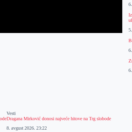
6
I
u
5
B
6
Z
6
Vesti
bode
Dragana Mirković donosi najveće hitove na Trg slobode
8. avgust 2026.
23:22