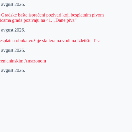
. avgust 2026.
z Gradske bašte ispraćeni pozivari koji besplatnim pivom
licama grada pozivaju na 41. „Dane piva“
. avgust 2026.
esplatna obuka vožnje skutera na vodi na Izletištu Tisa
. avgust 2026.
renjaninskim Amazonom
. avgust 2026.