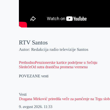
RTV Santos
Autor: Redakcija radio televizije Santos
Prethodno
Penzionerske kartice podeljene u Sečnju
Sledeće
Od sutra drastična promena vremena
POVEZANE vesti
Vesti
Dragana Mirković priredila veče za pamćenje na Trgu slo
9. avgust 2026.
11:33