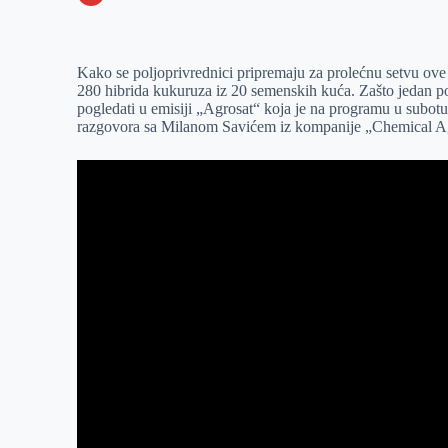
o
n
e
e
a
E
k
g
d
r
t
m
Kako se poljoprivrednici pripremaju za prolećnu setvu ove 
e
I
s
a
280 hibrida kukuruza iz 20 semenskih kuća. Zašto jedan pol
r
n
A
i
pogledati u emisiji „Agrosat“ koja je na programu u subo
razgovora sa Milanom Savićem iz kompanije „Chemical A
p
l
p