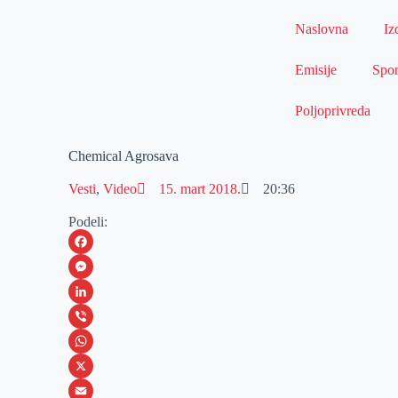
Naslovna
Iz
Emisije
Spor
Poljoprivreda
Chemical Agrosava
Vesti
,
Video
15. mart 2018.
20:36
Podeli:
F
a
M
c
e
L
e
s
i
V
b
s
n
i
W
o
e
k
b
h
X