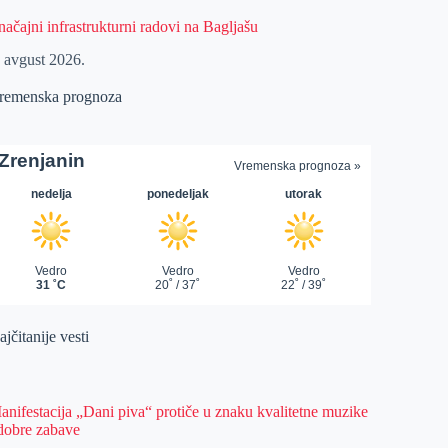
načajni infrastrukturni radovi na Bagljašu
. avgust 2026.
remenska prognoza
jčitanije vesti
anifestacija „Dani piva“ protiče u znaku kvalitetne muzike
 dobre zabave