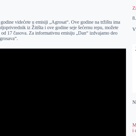
Z
8
godine videćete u emisiji „Agrosat“. Ove godine na tržištu ima
joprivrednik iz Žitišta i ove godine seje šećernu repu, možete
V
tu od 17 časova. Za informativnu emisiju „Dan“ izdvajamo deo
grosava“.
Na
M
i