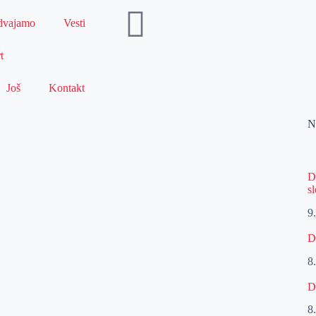
dvajamo
Vesti
t
Još
Kontakt
N
D
s
9
D
8
D
8