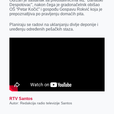
Održan je sastanak sa predstavnicima MZ “Banatski
k
e
n
p
Despotovac”, nakon čega je gradonačelnik obišao
OŠ “Petar Kočić” i gospođu Gospavu Rokvić koja je
r
prepoznatljiva po pravljenju domaćih pita.
Planiraju se radovi na uklanjanju divlje deponije i
uređenju određenih pešačkih staza.
RTV Santos
Autor: Redakcija radio televizije Santos