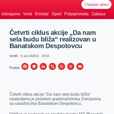
Santos uživo
Izdvajamo
Vesti
Emisije
Sport
Poljoprivreda
Zabava
Četvrti ciklus akcije „Da nam
sela budu bliža“ realizovan u
Banatskom Despotovcu
Vesti
5. jun 2025.
15:52
F
M
L
V
W
X
E
Podeli:
a
e
i
i
h
m
c
s
n
b
a
a
e
s
k
e
t
i
Četvrti ciklus akcije “Da nam sela budu bliža”
b
e
e
r
s
l
nastavljena je posetom gradonačelnika Zrenjanina
o
n
d
A
sa saradnicima Banatskom Despotovcu.
o
g
I
p