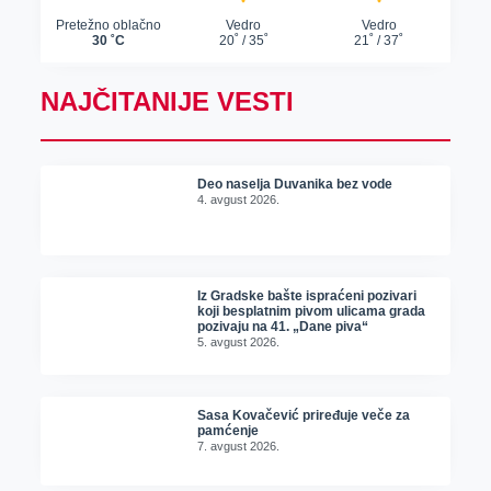
NAJČITANIJE VESTI
Deo naselja Duvanika bez vode
4. avgust 2026.
Iz Gradske bašte ispraćeni pozivari
koji besplatnim pivom ulicama grada
pozivaju na 41. „Dane piva“
5. avgust 2026.
Sasa Kovačević priređuje veče za
pamćenje
7. avgust 2026.