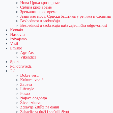
Нова Црња кроз време
Србија кроз време
Зрењанин кроз време
Језик као мост: Српска баштина у речима и словима
Bezbednost u saobraćaju
Bezbednost u saobraćaju-naša zajednička odgovornost
Kontakt
Naslovna
Izdvajamo
Vesti
Emisije
Agročas
Vikendica
Sport
Poljoprivreda
Još
Dobre vesti
Kulturni vodič
Zabava
Lifestyle
Posao
Najava događaja
Živeti zdravo
Zdravlje Žitišta na dlanu
Zdravlje za duži i srećniji život