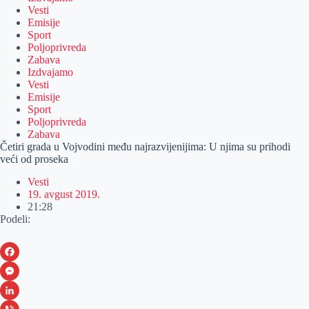
Vesti
Emisije
Sport
Poljoprivreda
Zabava
Izdvajamo
Vesti
Emisije
Sport
Poljoprivreda
Zabava
Četiri grada u Vojvodini među najrazvijenijima: U njima su prihodi
veći od proseka
Vesti
19. avgust 2019.
21:28
Podeli:
F
a
M