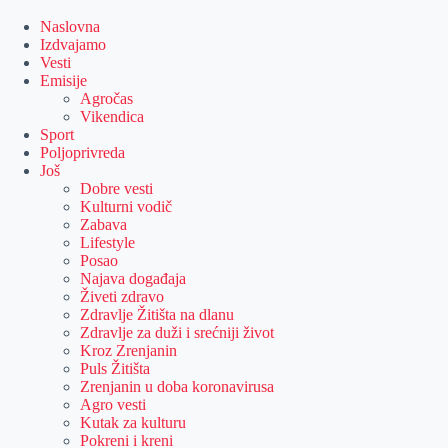
Skip
to
Naslovna
content
Izdvajamo
Vesti
Emisije
Agročas
Vikendica
Sport
Poljoprivreda
Još
Dobre vesti
Kulturni vodič
Zabava
Lifestyle
Posao
Najava događaja
Živeti zdravo
Zdravlje Žitišta na dlanu
Zdravlje za duži i srećniji život
Kroz Zrenjanin
Puls Žitišta
Zrenjanin u doba koronavirusa
Agro vesti
Kutak za kulturu
Pokreni i kreni