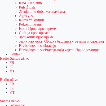
Kroz Zrenjanin
Puls Žitišta
Zrenjanin u doba koronavirusa
Agro vesti
Kutak za kulturu
Pokreni i kreni
Нова Црња кроз време
Србија кроз време
Зрењанин кроз време
Језик као мост: Српска баштина у речима и словима
Bezbednost u saobraćaju
Bezbednost u saobraćaju-naša zajednička odgovornost
Kontakt
Radio Santos uživo
FB
IG
YT
Radio uživo
FB
IG
YT
Santos uživo
Izdvajamo