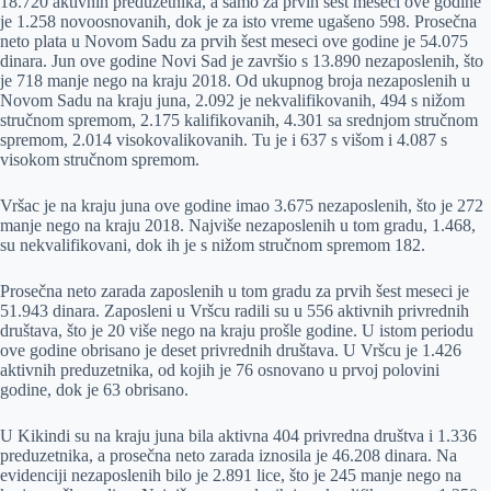
18.720 aktivnih preduzetnika, a samo za prvih šest meseci ove godine
je 1.258 novoosnovanih, dok je za isto vreme ugašeno 598. Prosečna
neto plata u Novom Sadu za prvih šest meseci ove godine je 54.075
dinara. Jun ove godine Novi Sad je završio s 13.890 nezaposlenih, što
je 718 manje nego na kraju 2018. Od ukupnog broja nezaposlenih u
Novom Sadu na kraju juna, 2.092 je nekvalifikovanih, 494 s nižom
stručnom spremom, 2.175 kalifikovanih, 4.301 sa srednjom stručnom
spremom, 2.014 visokovalikovanih. Tu je i 637 s višom i 4.087 s
visokom stručnom spremom.
Vršac je na kraju juna ove godine imao 3.675 nezaposlenih, što je 272
manje nego na kraju 2018. Najviše nezaposlenih u tom gradu, 1.468,
su nekvalifikovani, dok ih je s nižom stručnom spremom 182.
Prosečna neto zarada zaposlenih u tom gradu za prvih šest meseci je
51.943 dinara. Zaposleni u Vršcu radili su u 556 aktivnih privrednih
društava, što je 20 više nego na kraju prošle godine. U istom periodu
ove godine obrisano je deset privrednih društava. U Vršcu je 1.426
aktivnih preduzetnika, od kojih je 76 osnovano u prvoj polovini
godine, dok je 63 obrisano.
U Kikindi su na kraju juna bila aktivna 404 privredna društva i 1.336
preduzetnika, a prosečna neto zarada iznosila je 46.208 dinara. Na
evidenciji nezaposlenih bilo je 2.891 lice, što je 245 manje nego na