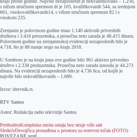
kraju prošle godine. Najviše nezaposlenih je nekvalifikovano – 1.250,
s nižom stručnom spremom ih je 105, kvalifikovanih 544, sa srednjom
661, visokovalifikovanih14, s višom stručnom spremom 82 i s
visokom 235.
Zrenjanin je polovinom godine imao 1.140 aktivnih privrednih
društava i 3.416 preuzetnika, a prosečna neto zarada je 48.415 dinara.
Polovinom godine na zrenjaninskoj evidenciji nezaposlenih bilo je
4.718, što je 88 manje nego na kraju 2018.
U Somboru je na kraju juna ove godine bilo 961 aktivno privredno
društvo i 2.338 preduzetnika. Prosečna neto zarada iznosila je 44.273
dinara. Na evidenciji nezaposlenih bilo je 4.736 lica, od kojih je
najviše bilo nekvalifikovanih – 1.689.
Izvor: dnevnik.rs
RTV Santos
Autor: Redakcija radio televizije Santos
Prethodno
Kompletna mesta ostaju bez struje više sati
Sledeće
Devojčica pronađena u prostoru za rezervni točak (FOTO)
POVEZANE vesti