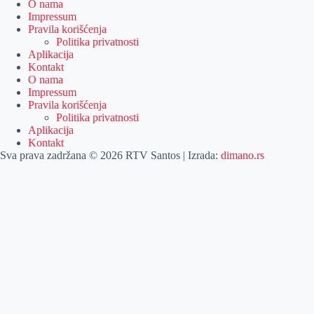
O nama
Impressum
Pravila korišćenja
Politika privatnosti
Aplikacija
Kontakt
O nama
Impressum
Pravila korišćenja
Politika privatnosti
Aplikacija
Kontakt
Sva prava zadržana © 2026 RTV Santos | Izrada:
dimano.rs
Pretraga
Pretraga
Kategorije
Naslovna
Izdvajamo
Vesti
Emisije
Agročas