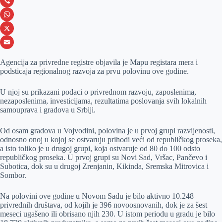
c
e
L
e
s
i
V
b
s
n
i
W
o
e
k
b
h
X
o
n
e
e
a
E
Agencija za privredne registre objavila je Mapu registara mera i
k
g
d
r
t
m
podsticaja regionalnog razvoja za prvu polovinu ove godine.
e
I
s
a
U njoj su prikazani podaci o privrednom razvoju, zaposlenima,
r
n
A
i
nezaposlenima, investicijama, rezultatima poslovanja svih lokalnih
samouprava i gradova u Srbiji.
p
l
p
Od osam gradova u Vojvodini, polovina je u prvoj grupi razvijenosti,
odnosno onoj u kojoj se ostvaruju prihodi veći od republičkog proseka,
a isto toliko je u drugoj grupi, koja ostvaruje od 80 do 100 odsto
republičkog proseka. U prvoj grupi su Novi Sad, Vršac, Pančevo i
Subotica, dok su u drugoj Zrenjanin, Kikinda, Sremska Mitrovica i
Sombor.
Na polovini ove godine u Novom Sadu je bilo aktivno 10.248
privrednih društava, od kojih je 396 novoosnovanih, dok je za šest
meseci ugašeno ili obrisano njih 230. U istom periodu u gradu je bilo