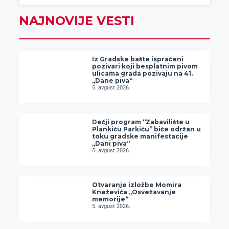
NAJNOVIJE VESTI
Iz Gradske bašte ispraćeni
pozivari koji besplatnim pivom
ulicama grada pozivaju na 41.
„Dane piva“
5. avgust 2026.
Dečji program “Zabavilište u
Plankiću Parkiću” biće održan u
toku gradske manifestacije
„Dani piva“
5. avgust 2026.
Otvaranje izložbe Momira
Kneževića „Osvežavanje
memorije“
5. avgust 2026.