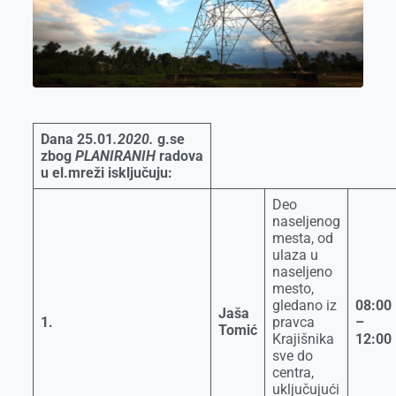
k
e
n
p
r
Dana
25.0
1
.2020.
g.se
zbog
PLANIRANIH
radova
u el.mreži isključuju:
Deo
naseljenog
mesta, od
ulaza u
naseljeno
mesto,
gledano iz
08:00
Jaša
1.
pravca
–
Tomić
Krajišnika
12:00
sve do
centra,
uključujući