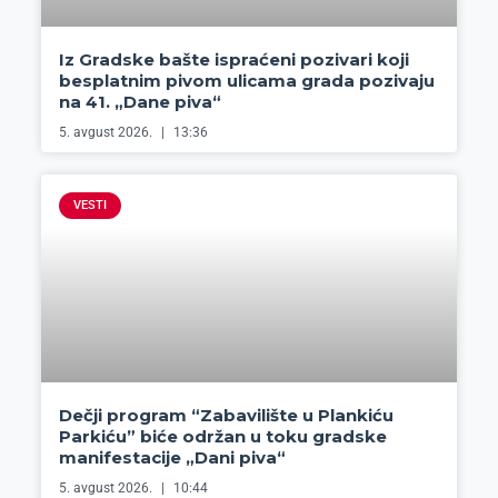
Iz Gradske bašte ispraćeni pozivari koji
besplatnim pivom ulicama grada pozivaju
na 41. „Dane piva“
5. avgust 2026.
13:36
VESTI
Dečji program “Zabavilište u Plankiću
Parkiću” biće održan u toku gradske
manifestacije „Dani piva“
5. avgust 2026.
10:44