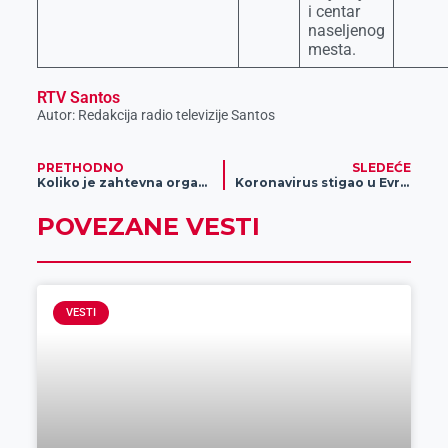
i centar
naseljenog
mesta.
RTV Santos
Autor: Redakcija radio televizije Santos
PRETHODNO
SLEDEĆE
Koliko je zahtevna organska proizvodnja meda?
Koronavirus stigao u Evropu, potvrđeni prvi slučajevi
POVEZANE VESTI
VESTI