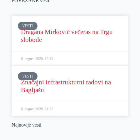
POVEZANE vesti
VESTI
Dragana Mirković večeras na Trgu
slobode
8. avgust 2026.
15:45
VESTI
Značajni infrastrukturni radovi na
Bagljašu
8. avgust 2026.
11:22
Najnovije vesti