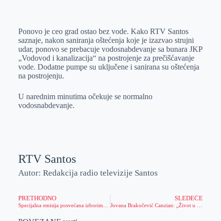
o
n
e
e
a
E
k
g
d
r
t
m
Ponovo je ceo grad ostao bez vode. Kako RTV Santos
e
I
s
a
saznaje, nakon saniranja oštećenja koje je izazvao strujni
r
n
A
i
udar, ponovo se prebacuje vodosnabdevanje sa bunara JKP
„Vodovod i kanalizacija“ na postrojenje za prečišćavanje
p
l
vode. Dodatne pumpe su uključene i sanirana su oštećenja
p
na postrojenju.
U narednim minutima očekuje se normalno
vodosnabdevanje.
RTV Santos
Autor: Redakcija radio televizije Santos
PRETHODNO
SLEDEĆE
Specijalna emisija posvećana izborima „Izbori 2020“
Jovana Brakočević Canzian: „Život u Italiji je lep, ali u Zrenjanin volim da dođem kad god mogu