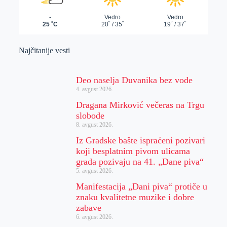
Najčitanije vesti
Deo naselja Duvanika bez vode
4. avgust 2026.
Dragana Mirković večeras na Trgu
slobode
8. avgust 2026.
Iz Gradske bašte ispraćeni pozivari
koji besplatnim pivom ulicama
grada pozivaju na 41. „Dane piva“
5. avgust 2026.
Manifestacija „Dani piva“ protiče u
znaku kvalitetne muzike i dobre
zabave
6. avgust 2026.