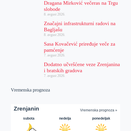
Dragana Mirković večeras na Trgu
slobode
8. avgust 2026.
Značajni infrastrukturni radovi na
Bagljašu
8. avgust 2026.
Sasa Kovačević priređuje veče za
pamćenje
7. avgust 2026.
Dodatno učvršćene veze Zrenjanina
i bratskih gradova
7. avgust 2026.
Vremenska prognoza