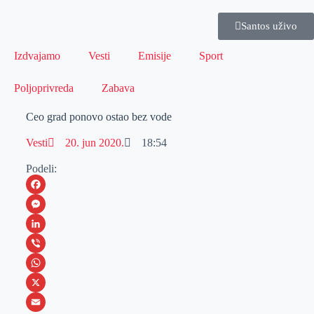
Santos uživo
Izdvajamo
Vesti
Emisije
Sport
Poljoprivreda
Zabava
Ceo grad ponovo ostao bez vode
Vesti
20. jun 2020.
18:54
Podeli:
F
a
M
c
e
L
e
s
i
V
b
s
n
i
W
o
e
k
b
h
X