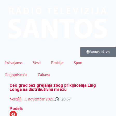
Santos uživo
Izdvajamo
Vesti
Emisije
Sport
Poljoprivreda
Zabava
Ceo grad bez grejanja zbog priključenja Ling
Longa na distributivnu mrežu
Vesti
1. novembar 2021.
20:37
Podeli: