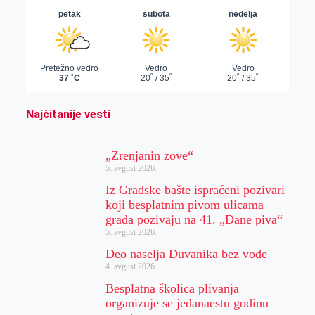
Najčitanije vesti
„Zrenjanin zove“
5. avgust 2026.
Iz Gradske bašte ispraćeni pozivari
koji besplatnim pivom ulicama
grada pozivaju na 41. „Dane piva“
5. avgust 2026.
Deo naselja Duvanika bez vode
4. avgust 2026.
Besplatna školica plivanja
organizuje se jedanaestu godinu