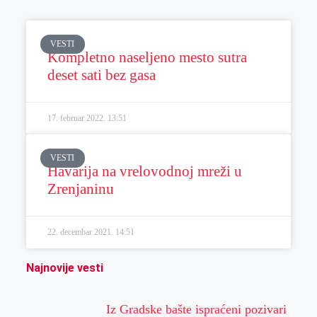
VESTI
Kompletno naseljeno mesto sutra
deset sati bez gasa
17. februar 2022.
13:51
VESTI
Havarija na vrelovodnoj mreži u
Zrenjaninu
22. decembar 2021.
14:51
Najnovije vesti
Iz Gradske bašte ispraćeni pozivari