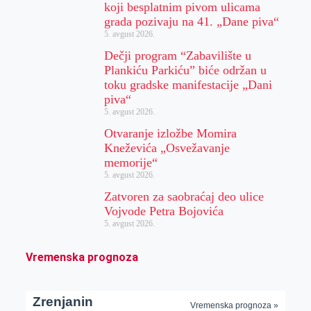
koji besplatnim pivom ulicama
grada pozivaju na 41. „Dane piva“
5. avgust 2026.
Dečji program “Zabavilište u
Plankiću Parkiću” biće održan u
toku gradske manifestacije „Dani
piva“
5. avgust 2026.
Otvaranje izložbe Momira
Kneževića „Osvežavanje
memorije“
5. avgust 2026.
Zatvoren za saobraćaj deo ulice
Vojvode Petra Bojovića
5. avgust 2026.
Vremenska prognoza