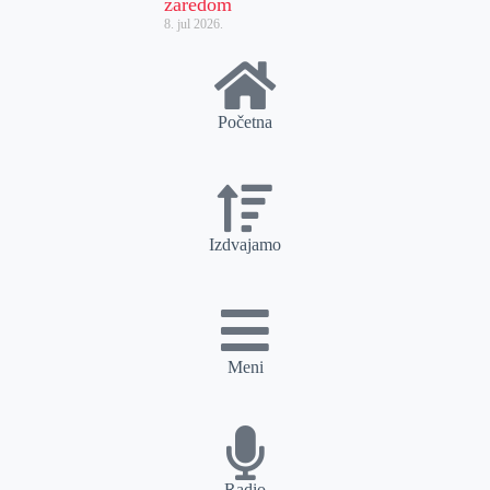
zaredom
8. jul 2026.
Početna
Izdvajamo
Meni
Radio