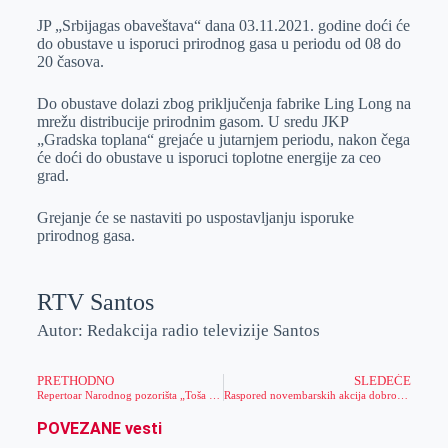
JP „Srbijagas obaveštava“ dana 03.11.2021. godine doći će
do obustave u isporuci prirodnog gasa u periodu od 08 do
20 časova.
Do obustave dolazi zbog priključenja fabrike Ling Long na
mrežu distribucije prirodnim gasom. U sredu JKP
„Gradska toplana“ grejaće u jutarnjem periodu, nakon čega
će doći do obustave u isporuci toplotne energije za ceo
grad.
Grejanje će se nastaviti po uspostavljanju isporuke
prirodnog gasa.
RTV Santos
Autor: Redakcija radio televizije Santos
PRETHODNO
SLEDEĆE
Repertoar Narodnog pozorišta „Toša Jovanović“
Raspored novembarskih akcija dobrovoljnog davanja krvi
POVEZANE vesti