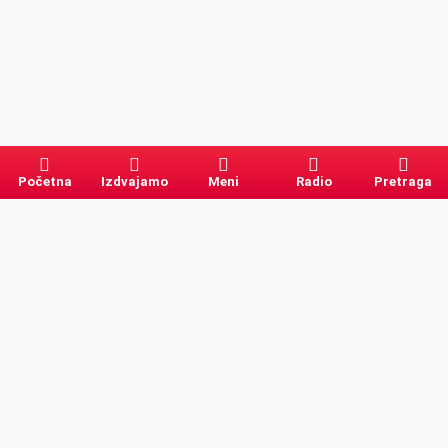
Početna
Izdvajamo
Meni
Radio
Pretraga
Pretraga
Kategorije
Ostalo
Naslovna