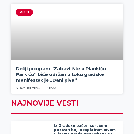
VESTI
Dečji program “Zabavilište u Plankiću
Parkiću” biće održan u toku gradske
manifestacije „Dani piva“
5. avgust 2026.
10:44
NAJNOVIJE VESTI
Iz Gradske bašte ispraćeni
pozivari koji besplatnim pivom
ulicama grada pozivaju na 41.