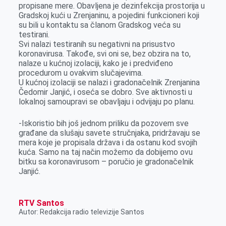
propisane mere. Obavljena je dezinfekcija prostorija u
r
Gradskoj kući u Zrenjaninu, a pojedini funkcioneri koji
su bili u kontaktu sa članom Gradskog veća su
testirani.
Svi nalazi testiranih su negativni na prisustvo
koronavirusa. Takođe, svi oni se, bez obzira na to,
nalaze u kućnoj izolaciji, kako je i predviđeno
procedurom u ovakvim slučajevima.
U kućnoj izolaciji se nalazi i gradonačelnik Zrenjanina
Čedomir Janjić, i oseća se dobro. Sve aktivnosti u
lokalnoj samoupravi se obavljaju i odvijaju po planu.
-Iskoristio bih još jednom priliku da pozovem sve
građane da slušaju savete stručnjaka, pridržavaju se
mera koje je propisala država i da ostanu kod svojih
kuća. Samo na taj način možemo da dobijemo ovu
bitku sa koronavirusom – poručio je gradonačelnik
Janjić.
RTV Santos
Autor: Redakcija radio televizije Santos