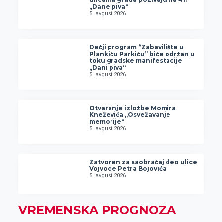
„Dane piva“
5. avgust 2026.
Dečji program “Zabavilište u
Plankiću Parkiću” biće održan u
toku gradske manifestacije
„Dani piva“
5. avgust 2026.
Otvaranje izložbe Momira
Kneževića „Osvežavanje
memorije“
5. avgust 2026.
Zatvoren za saobraćaj deo ulice
Vojvode Petra Bojovića
5. avgust 2026.
VREMENSKA PROGNOZA