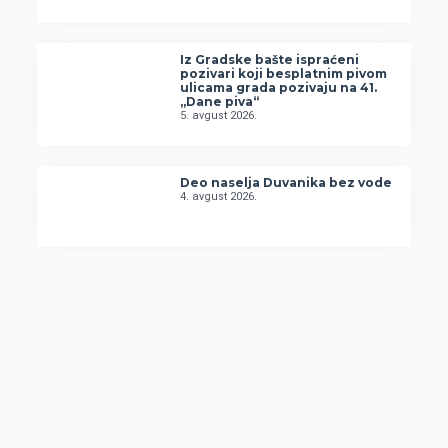
Iz Gradske bašte ispraćeni
pozivari koji besplatnim pivom
ulicama grada pozivaju na 41.
„Dane piva“
5. avgust 2026.
Deo naselja Duvanika bez vode
4. avgust 2026.