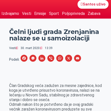
Santos uživo
Izdvajamo
Vesti
Emisije
Sport
Poljoprivreda
Zabava
Čelni ljudi grada Zrenjanina
nalaze se u samoizolaciji
Vesti
30. mart 2020.
13:39
F
M
L
V
W
X
E
Podeli:
a
e
i
i
h
m
c
s
n
b
a
a
e
s
k
e
t
i
Član Gradskog veća zadužen za mesne zajednice, kod
b
e
e
r
s
l
koga je utvrđeno prisustvo koronavirusa, nalazi se na
o
n
d
A
lečenju u Novom Sadu, stabilnog je zdravstvenog
stanja i dobro se oseća.
o
g
I
p
Odmah nakon što je potvrđeno da je ovaj gradski
k
e
n
p
većnik zaražen koronavirusom preduzete su sve