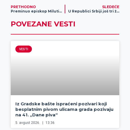
PRETHODNO
SLEDEĆE
Preminuo episkop Milutin koji je bio zaražen koronavirusom
U Republici Srbiji još tri žrtve koronavirusa
POVEZANE VESTI
VESTI
Iz Gradske bašte ispraćeni pozivari koji
besplatnim pivom ulicama grada pozivaju
na 41. „Dane piva“
5. avgust 2026.
13:36