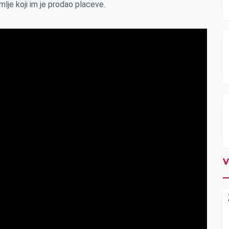
lje koji im je prodao placeve.
V