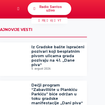
Radio Santos
uživo
FB
IG
YT
AJNOVIJE VESTI
Iz Gradske bašte ispraćeni
pozivari koji besplatnim
pivom ulicama grada
pozivaju na 41. „Dane
piva“
5. avgust 2026.
Dečji program
“Zabavilište u Plankiću
Parkiću” biće održan u
toku gradske
manifestacije „Dani piva“