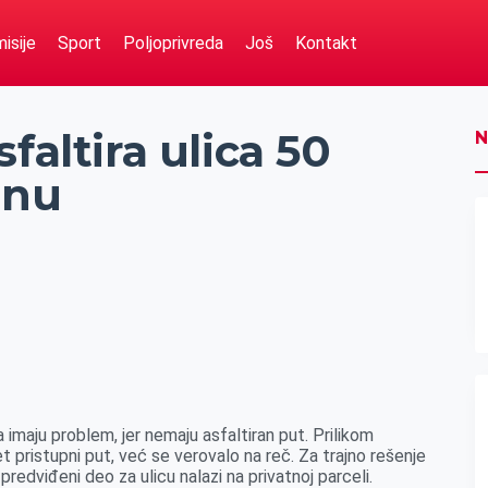
isije
Sport
Poljoprivreda
Još
Kontakt
faltira ulica 50
N
inu
 imaju problem, jer nemaju asfaltiran put. Prilikom
 pristupni put, već se verovalo na reč. Za trajno rešenje
redviđeni deo za ulicu nalazi na privatnoj parceli.