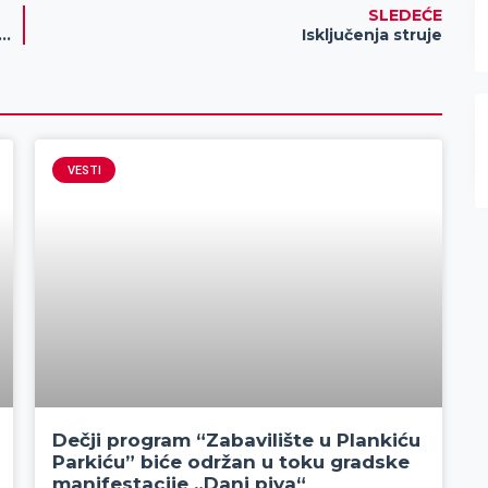
SLEDEĆE
roj zaraženih na dnevnom nivou u Zrenjaninu!
Isključenja struje
VESTI
Dečji program “Zabavilište u Plankiću
Parkiću” biće održan u toku gradske
manifestacije „Dani piva“