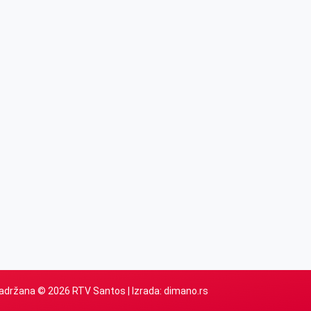
adržana © 2026 RTV Santos | Izrada:
dimano.rs