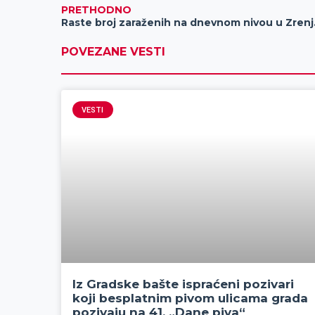
PRETHODNO
Raste b
POVEZANE VESTI
VESTI
Iz Gradske bašte ispraćeni pozivari
koji besplatnim pivom ulicama grada
pozivaju na 41. „Dane piva“