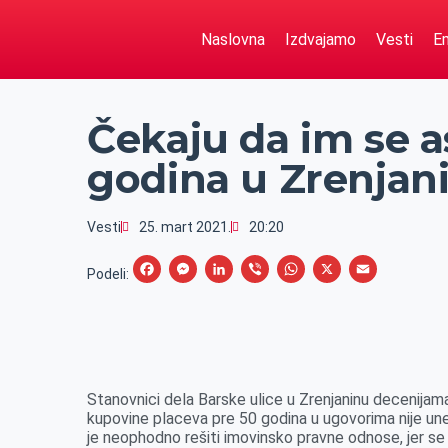
Naslovna
Izdvajamo
Vesti
Em
Čekaju da im se as
godina u Zrenjan
Vesti
25. mart 2021.
20:20
F
M
L
V
W
X
E
Podeli:
a
e
i
i
h
m
c
s
n
b
a
a
e
s
k
e
t
i
b
e
e
r
s
l
Stanovnici dela Barske ulice u Zrenjaninu decenijama
o
n
d
A
kupovine placeva pre 50 godina u ugovorima nije unet
je neophodno rešiti imovinsko pravne odnose, jer se p
o
g
I
p