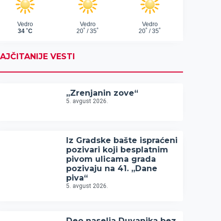
AJČITANIJE VESTI
„Zrenjanin zove“
5. avgust 2026.
Iz Gradske bašte ispraćeni
pozivari koji besplatnim
pivom ulicama grada
pozivaju na 41. „Dane
piva“
5. avgust 2026.
Deo naselja Duvanika bez