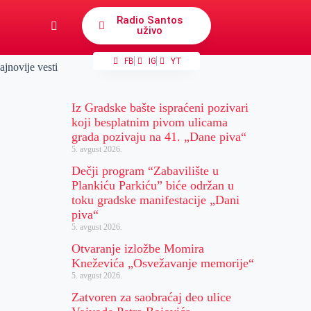
Radio Santos
uživo
FB
IG
YT
ajnovije vesti
Iz Gradske bašte ispraćeni pozivari
koji besplatnim pivom ulicama
grada pozivaju na 41. „Dane piva“
5. avgust 2026.
Dečji program “Zabavilište u
Plankiću Parkiću” biće održan u
toku gradske manifestacije „Dani
piva“
5. avgust 2026.
Otvaranje izložbe Momira
Kneževića „Osvežavanje memorije“
5. avgust 2026.
Zatvoren za saobraćaj deo ulice