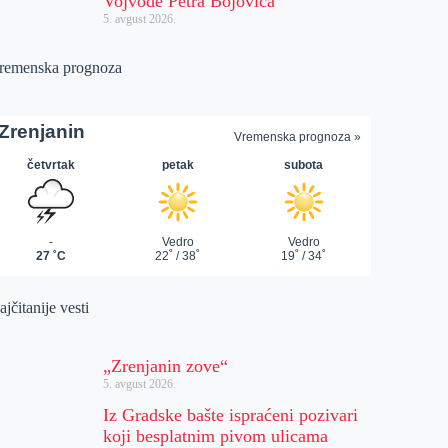
Vojvode Petra Bojovića
5. avgust 2026.
remenska prognoza
jčitanije vesti
„Zrenjanin zove“
5. avgust 2026.
Iz Gradske bašte ispraćeni pozivari
koji besplatnim pivom ulicama