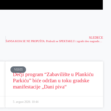
SLEDEĆE
ŠANSA KOJA SE NE PROPUŠTA: Pridruži se SPEKTAKLU i zgrabi deo nagradnog fonda od 5.000 EVRA!
VESTI
Dečji program “Zabavilište u Plankiću
Parkiću” biće održan u toku gradske
manifestacije „Dani piva“
5. avgust 2026.
10:44