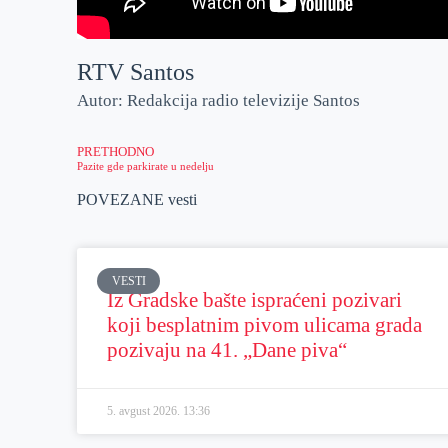
RTV Santos
Autor: Redakcija radio televizije Santos
PRETHODNO
Pazite gde parkirate u nedelju
POVEZANE vesti
VESTI
Iz Gradske bašte ispraćeni pozivari
koji besplatnim pivom ulicama grada
pozivaju na 41. „Dane piva“
5. avgust 2026.
13:36