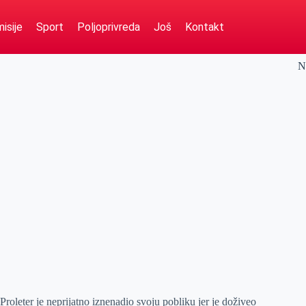
isije
Sport
Poljoprivreda
Još
Kontakt
N
Proleter je neprijatno iznenadio svoju pobliku jer je doživeo