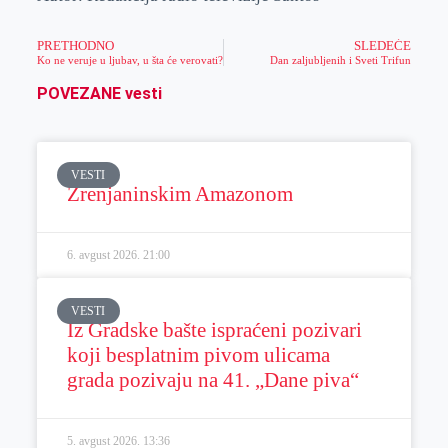
PRETHODNO
SLEDEĆE
Ko ne veruje u ljubav, u šta će verovati?
Dan zaljubljenih i Sveti Trifun
POVEZANE vesti
VESTI
Zrenjaninskim Amazonom
6. avgust 2026.
21:00
VESTI
Iz Gradske bašte ispraćeni pozivari
koji besplatnim pivom ulicama
grada pozivaju na 41. „Dane piva“
5. avgust 2026.
13:36