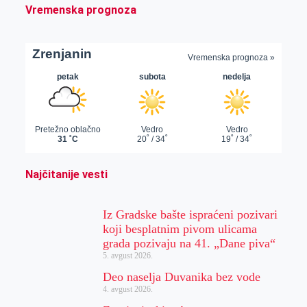
Vremenska prognoza
Najčitanije vesti
Iz Gradske bašte ispraćeni pozivari
koji besplatnim pivom ulicama
grada pozivaju na 41. „Dane piva“
5. avgust 2026.
Deo naselja Duvanika bez vode
4. avgust 2026.