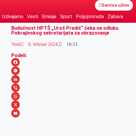
Santos uživo
Izdvajamo
Vesti
Emisije
Sport
Poljoprivreda
Zabava
Budućnost HPTŠ „Uroš Predić“ čeka na odluku
Pokrajinskog sekretarijata za obrazovanje
Vesti
6. februar 2024.
18:33
Podeli:
F
a
M
c
e
L
e
s
i
V
b
s
n
i
W
o
e
k
b
h
X
o
n
e
e
a
E
k
g
d
r
t
m