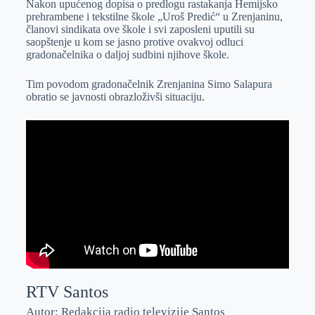
Nakon upućenog dopisa o predlogu rastakanja Hemijsko
e
I
s
a
prehrambene i tekstilne škole „Uroš Predić“ u Zrenjaninu,
r
n
A
i
članovi sindikata ove škole i svi zaposleni uputili su
saopštenje u kom se jasno protive ovakvoj odluci
p
l
gradonačelnika o daljoj sudbini njihove škole.
p
Tim povodom gradonačelnik Zrenjanina Simo Salapura
obratio se javnosti obrazloživši situaciju.
RTV Santos
Autor: Redakcija radio televizije Santos