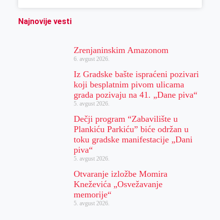
Najnovije vesti
Zrenjaninskim Amazonom
6. avgust 2026.
Iz Gradske bašte ispraćeni pozivari
koji besplatnim pivom ulicama
grada pozivaju na 41. „Dane piva“
5. avgust 2026.
Dečji program “Zabavilište u
Plankiću Parkiću” biće održan u
toku gradske manifestacije „Dani
piva“
5. avgust 2026.
Otvaranje izložbe Momira
Kneževića „Osvežavanje
memorije“
5. avgust 2026.