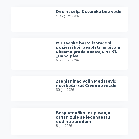
Deo naselja Duvanika bez vode
4. avgust 2026.
Iz Gradske bašte ispraćeni
pozivari koji besplatnim pivom
ulicama grada pozivaju na 41.
„Dane piva“
5. avgust 2026.
Zrenjaninac Vojin Medarević
novi košarkaš Crvene zvezde
30. jul 2026.
Besplatna školica plivanja
organizuje se jedanaestu
godinu zaredom
8. jul 2026.