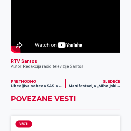
r
RTV Santos
Autor: Redakcija radio televizije Santos
PRETHODNO
SLEDEĆE
Ubedljiva pobeda SAS-a na startu
Manifestacija „Miholjski susreti sela“ od 7. do 11. septembra u Opštini Nova Crnja
POVEZANE VESTI
VESTI