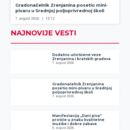
Gradonačelnik Zrenjanina posetio mini-
pivaru u Srednjoj poljoprivrednoj školi
7. avgust 2026.
15:12
NAJNOVIJE VESTI
Dodatno učvršćene veze
Zrenjanina i bratskih gradova
7. avgust 2026.
Gradonačelnik Zrenjanina
posetio mini-pivaru u Srednjoj
poljoprivrednoj školi
7. avgust 2026.
Manifestacija „Dani piva“
protiče u znaku kvalitetne
muzike i dobre zabave
6. avgust 2026.