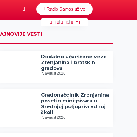
Radio Santos uživo
FB
IG
YT
AJNOVIJE VESTI
Dodatno učvršćene veze
Zrenjanina i bratskih
gradova
7. avgust 2026.
Gradonačelnik Zrenjanina
posetio mini-pivaru u
Srednjoj poljoprivrednoj
školi
7. avgust 2026.