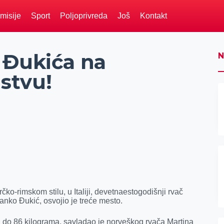
misije
Sport
Poljoprivreda
Još
Kontakt
 Đukića na
N
stvu!
rimskom stilu, u Italiji, devetnaestogodišnji rvač
ranko Đukić, osvojio je treće mesto.
 do 86 kilograma, savladao je norveškog rvača Martina