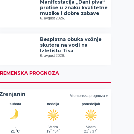
Manifestacija „Dani piva“
protiče u znaku kvalitetne
muzike i dobre zabave
6. avgust 2026.
Besplatna obuka vožnje
skutera na vodi na
Izletištu Tisa
6. avgust 2026.
REMENSKA PROGNOZA