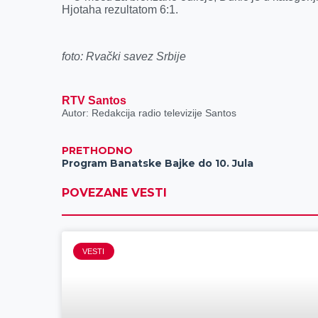
k
e
n
p
Hjotaha rezultatom 6:1.
r
foto: Rvački savez Srbije
RTV Santos
Autor: Redakcija radio televizije Santos
PRETHODNO
Program Banatske Bajke do 10. Jula
POVEZANE VESTI
VESTI