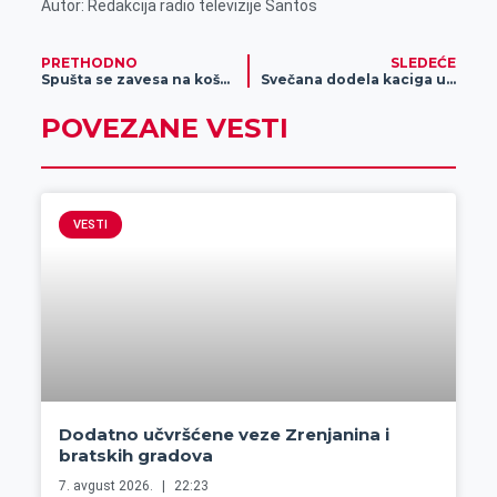
Autor: Redakcija radio televizije Santos
PRETHODNO
SLEDEĆE
Spušta se zavesa na košarkaška takmičenja
Svečana dodela kaciga u Gradskoj bašti
POVEZANE VESTI
VESTI
Dodatno učvršćene veze Zrenjanina i
bratskih gradova
7. avgust 2026.
22:23