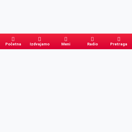
Početna
Izdvajamo
Meni
Radio
Pretraga
Pretraga
Kategorije
Ostalo
Naslovna
Izdvajamo