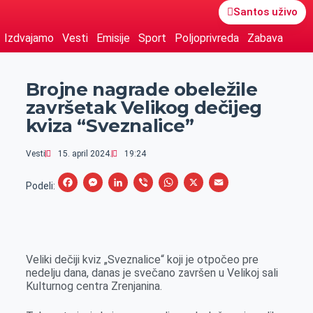
Santos uživo
Izdvajamo
Vesti
Emisije
Sport
Poljoprivreda
Zabava
Brojne nagrade obeležile
završetak Velikog dečijeg
kviza “Sveznalice”
Vesti
15. april 2024.
19:24
F
M
L
V
W
X
E
Podeli:
a
e
i
i
h
m
c
s
n
b
a
a
e
s
k
e
t
i
Veliki dečiji kviz „Sveznalice“ koji je otpočeo pre
b
e
e
r
s
l
nedelju dana, danas je svečano završen u Velikoj sali
o
n
d
A
Kulturnog centra Zrenjanina.
o
g
I
p