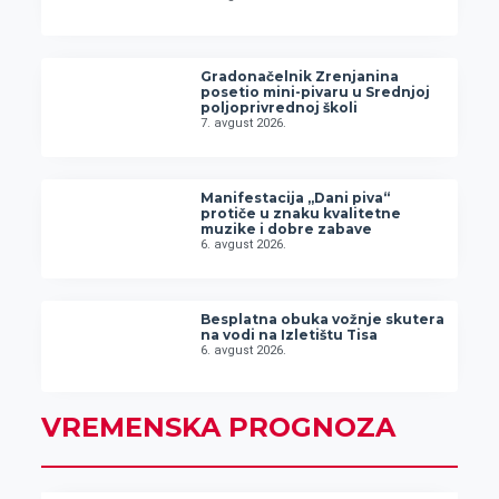
Gradonačelnik Zrenjanina
posetio mini-pivaru u Srednjoj
poljoprivrednoj školi
7. avgust 2026.
Manifestacija „Dani piva“
protiče u znaku kvalitetne
muzike i dobre zabave
6. avgust 2026.
Besplatna obuka vožnje skutera
na vodi na Izletištu Tisa
6. avgust 2026.
VREMENSKA PROGNOZA