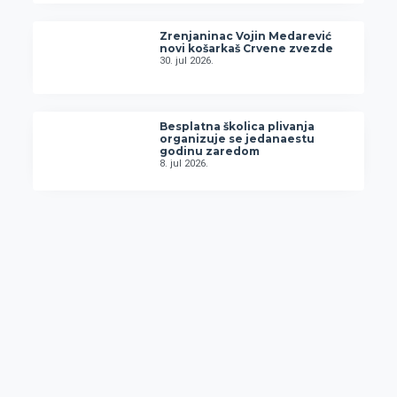
Zrenjaninac Vojin Medarević
novi košarkaš Crvene zvezde
30. jul 2026.
Besplatna školica plivanja
organizuje se jedanaestu
godinu zaredom
8. jul 2026.