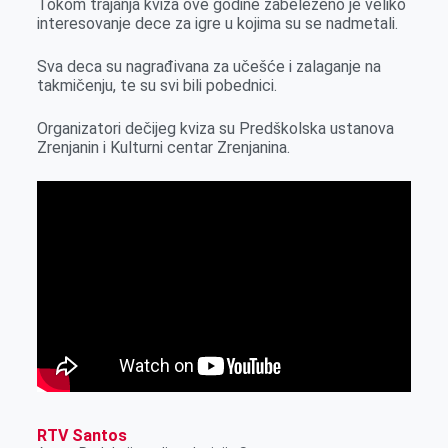
Tokom trajanja kviza ove godine zabeleženo je veliko
k
e
n
p
interesovanje dece za igre u kojima su se nadmetali.
r
Sva deca su nagrađivana za učešće i zalaganje na
takmičenju, te su svi bili pobednici.
Organizatori dečijeg kviza su Predškolska ustanova
Zrenjanin i Kulturni centar Zrenjanina.
RTV Santos