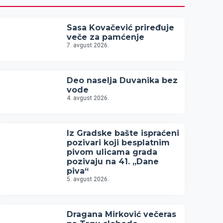
Sasa Kovačević priređuje
veče za pamćenje
7. avgust 2026.
Deo naselja Duvanika bez
vode
4. avgust 2026.
Iz Gradske bašte ispraćeni
pozivari koji besplatnim
pivom ulicama grada
pozivaju na 41. „Dane
piva“
5. avgust 2026.
Dragana Mirković večeras