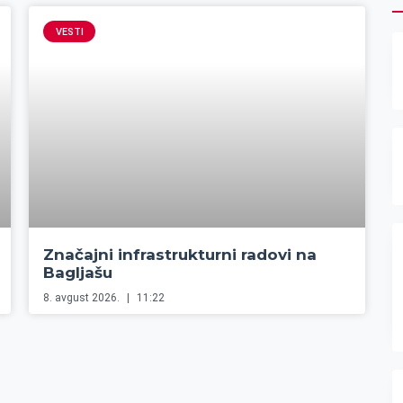
VESTI
Značajni infrastrukturni radovi na
Bagljašu
8. avgust 2026.
11:22