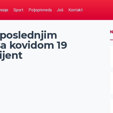
isije
Sport
Poljoprivreda
Još
Kontakt
a poslednjim
N
sa kovidom 19
ijent