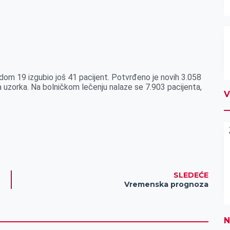
idom 19 izgubio još 41 pacijent. Potvrđeno je novih 3.058
 uzorka. Na bolničkom lečenju nalaze se 7.903 pacijenta,
V
SLEDEĆE
Vremenska prognoza
N