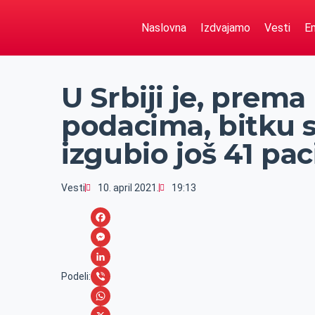
Naslovna
Izdvajamo
Vesti
Em
U Srbiji je, prem
podacima, bitku 
izgubio još 41 pac
Vesti
10. april 2021.
19:13
F
a
M
c
e
L
Podeli:
e
s
i
V