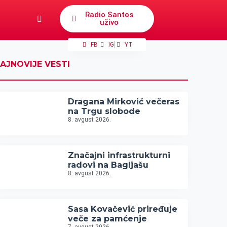
Radio Santos
uživo
FB
IG
YT
AJNOVIJE VESTI
Dragana Mirković večeras
na Trgu slobode
8. avgust 2026.
Značajni infrastrukturni
radovi na Bagljašu
8. avgust 2026.
Sasa Kovačević priređuje
veče za pamćenje