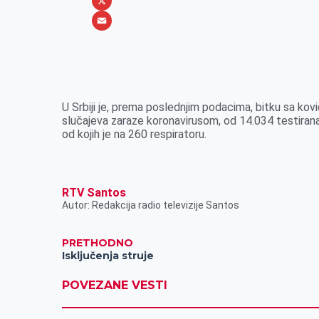
b
s
n
i
W
o
e
k
b
h
X
o
n
e
e
a
E
k
g
d
r
t
m
e
I
s
a
r
n
A
i
U Srbiji je, prema poslednjim podacima, bitku sa kov
slučajeva zaraze koronavirusom, od 14.034 testirana
p
l
od kojih je na 260 respiratoru.
p
RTV Santos
Autor: Redakcija radio televizije Santos
PRETHODNO
Isključenja struje
POVEZANE VESTI