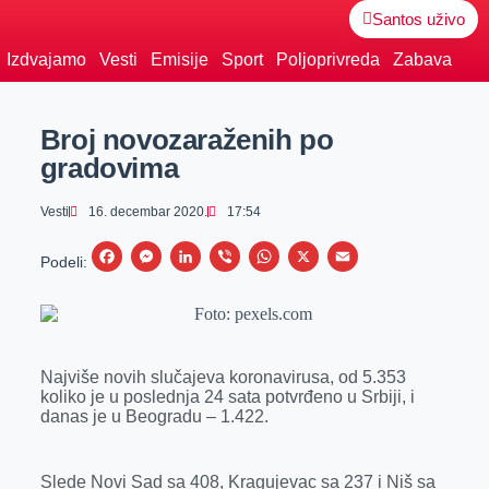
Santos uživo
Izdvajamo
Vesti
Emisije
Sport
Poljoprivreda
Zabava
Broj novozaraženih po
gradovima
Vesti
16. decembar 2020.
17:54
F
M
L
V
W
X
E
Podeli:
a
e
i
i
h
m
c
s
n
b
a
a
e
s
k
e
t
i
Najviše novih slučajeva koronavirusa, od 5.353
b
e
e
r
s
l
koliko je u poslednja 24 sata potvrđeno u Srbiji, i
o
n
d
A
danas je u Beogradu – 1.422.
o
g
I
p
k
e
n
p
Slede Novi Sad sa 408, Kragujevac sa 237 i Niš sa