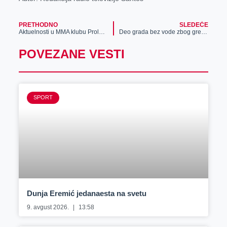
PRETHODNO
SLEDEĆE
Aktuelnosti u MMA klubu Proleter
Deo grada bez vode zbog greške izvođača radova na toplovodu
POVEZANE VESTI
SPORT
Dunja Eremić jedanaesta na svetu
9. avgust 2026.
13:58