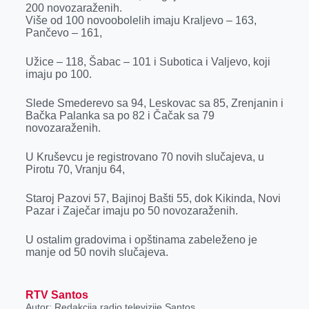
r
200 novozaraženih.
Više od 100 novoobolelih imaju Kraljevo – 163,
Pančevo – 161,
Užice – 118, Šabac – 101 i Subotica i Valjevo, koji
imaju po 100.
Slede Smederevo sa 94, Leskovac sa 85, Zrenjanin i
Bačka Palanka sa po 82 i Čačak sa 79
novozaraženih.
U Kruševcu je registrovano 70 novih slučajeva, u
Pirotu 70, Vranju 64,
Staroj Pazovi 57, Bajinoj Bašti 55, dok Kikinda, Novi
Pazar i Zaječar imaju po 50 novozaraženih.
U ostalim gradovima i opštinama zabeleženo je
manje od 50 novih slučajeva.
RTV Santos
Autor: Redakcija radio televizije Santos