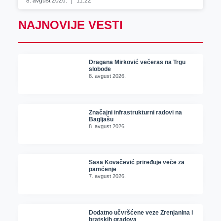
8. avgust 2026.
11:22
NAJNOVIJE VESTI
Dragana Mirković večeras na Trgu
slobode
8. avgust 2026.
Značajni infrastrukturni radovi na
Bagljašu
8. avgust 2026.
Sasa Kovačević priređuje veče za
pamćenje
7. avgust 2026.
Dodatno učvršćene veze Zrenjanina i
bratskih gradova