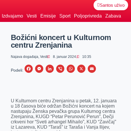
Santos uživo
Izdvajamo
Vesti
Emisije
Sport
Poljoprivreda
Zabava
Božićni koncert u Kulturnom
centru Zrenjanina
Najava događaja
,
Vesti
8. januar 2024.
10:35
F
M
L
V
W
X
E
Podeli:
a
e
i
i
h
m
c
s
n
b
a
a
e
s
k
e
t
i
U Kulturnom centru Zrenjanina u petak, 12. januara
b
e
e
r
s
l
u 18 časova biće održan Božićni koncert na kojem
o
n
d
A
nastupaju Ženska pevačka grupa Kulturnog centra
Zrenjanina, KUGD “Petar Perunović Perun”, Dečji
o
g
I
p
crkveni hor “Sveti arhangel Mihailo”, KUD “Zavičaj”
k
e
n
p
iz Lazareva, KUD “Taraš” iz Taraša i Vanja Ilijev,