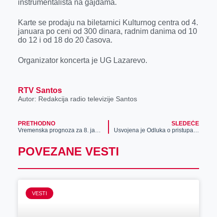
instrumentalista na gajdama.
r
Karte se prodaju na biletarnici Kulturnog centra od 4.
januara po ceni od 300 dinara, radnim danima od 10
do 12 i od 18 do 20 časova.
Organizator koncerta je UG Lazarevo.
RTV Santos
Autor: Redakcija radio televizije Santos
PRETHODNO
SLEDEĆE
Vremenska prognoza za 8. januar
Usvojena je Odluka o pristupanju izradi Lokalnog plana upravljanja otpadom grada Zrenjanina za period 2023-2033. godine, sufinansira ga Vlada Srbije
POVEZANE VESTI
VESTI