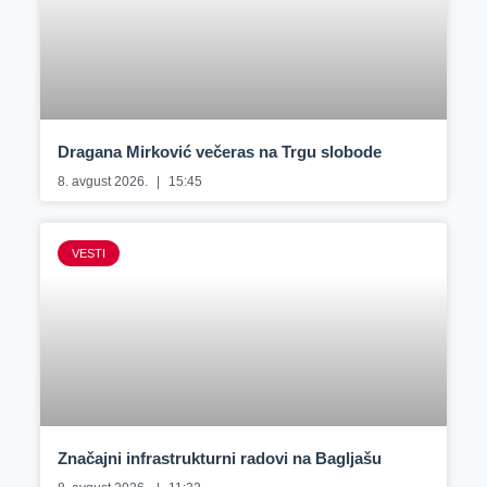
Dragana Mirković večeras na Trgu slobode
8. avgust 2026.
15:45
VESTI
Značajni infrastrukturni radovi na Bagljašu