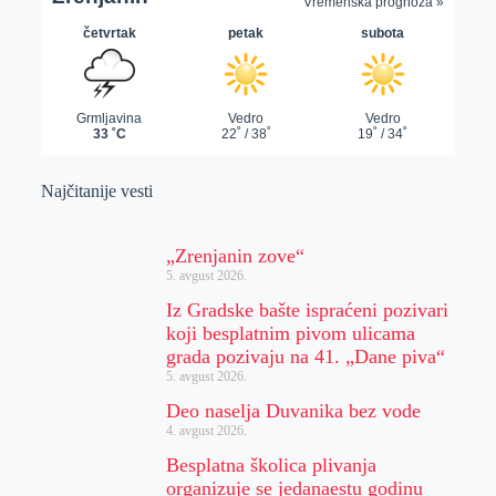
Najčitanije vesti
„Zrenjanin zove“
5. avgust 2026.
Iz Gradske bašte ispraćeni pozivari
koji besplatnim pivom ulicama
grada pozivaju na 41. „Dane piva“
5. avgust 2026.
Deo naselja Duvanika bez vode
4. avgust 2026.
Besplatna školica plivanja
organizuje se jedanaestu godinu