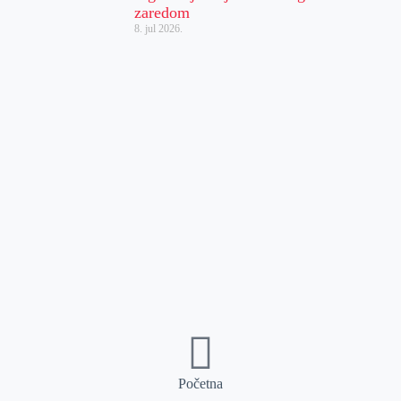
zaredom
8. jul 2026.
Početna