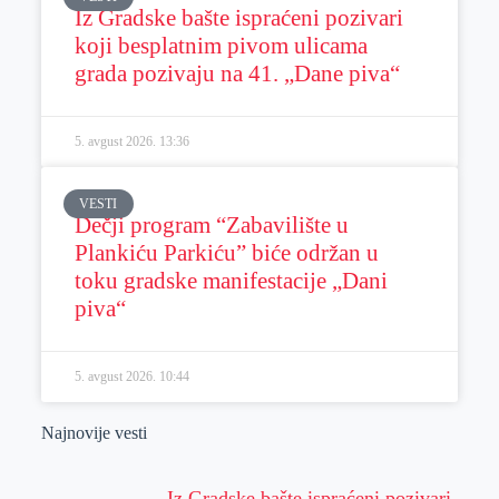
Iz Gradske bašte ispraćeni pozivari
koji besplatnim pivom ulicama
grada pozivaju na 41. „Dane piva“
5. avgust 2026.
13:36
VESTI
Dečji program “Zabavilište u
Plankiću Parkiću” biće održan u
toku gradske manifestacije „Dani
piva“
5. avgust 2026.
10:44
Najnovije vesti
Iz Gradske bašte ispraćeni pozivari