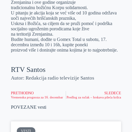
Zrenjanina i ove godine organizuje
r
n
A
i
tradicionalnu božićnu Korpu solidarnosti.
U pitanju je akcija koja se već više od 10 godina održava
p
l
uoči najvećih hrišćanskih praznika,
p
Uskrsa i Božića, sa ciljem da se pruži pomoć i podrška
socijalno ugroženim porodicama koje žive
na teritoriji Zrenjanina.
Budite humani, dođite u Gomex Total u subotu, 17.
decembra između 10 i 16h, kupite poneki
proizvod više i donirajte onima kojima je to najpotrebnije.
RTV Santos
Autor: Redakcija radio televizije Santos
PRETHODNO
SLEDEĆE
Vremenska prognoza za 16. decembar
Predlog za ručak – hrskava pileća krilca
POVEZANE vesti
VESTI