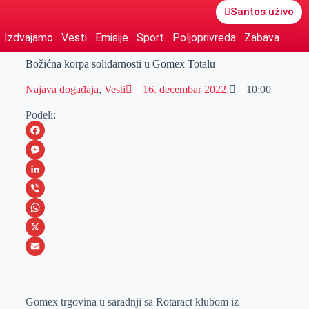
Santos uživo
Izdvajamo
Vesti
Emisije
Sport
Poljoprivreda
Zabava
Božićna korpa solidarnosti u Gomex Totalu
Najava događaja
,
Vesti
16. decembar 2022.
10:00
Podeli:
F
a
M
c
e
L
e
s
i
V
b
s
n
i
W
o
e
k
b
h
X
o
n
e
e
a
E
k
g
d
r
t
m
Gomex trgovina u saradnji sa Rotaract klubom iz
e
I
s
a