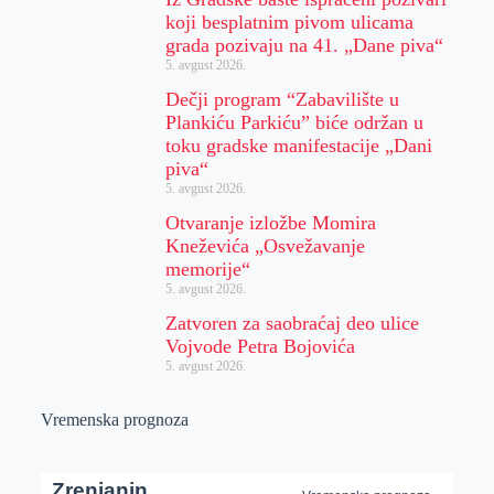
koji besplatnim pivom ulicama
grada pozivaju na 41. „Dane piva“
5. avgust 2026.
Dečji program “Zabavilište u
Plankiću Parkiću” biće održan u
toku gradske manifestacije „Dani
piva“
5. avgust 2026.
Otvaranje izložbe Momira
Kneževića „Osvežavanje
memorije“
5. avgust 2026.
Zatvoren za saobraćaj deo ulice
Vojvode Petra Bojovića
5. avgust 2026.
Vremenska prognoza