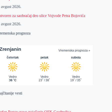
. avgust 2026.
atvoren za saobraćaj deo ulice Vojvode Petra Bojovića
. avgust 2026.
remenska prognoza
jčitanije vesti
tefan Popov novo pojačanje OFK Gradnulica