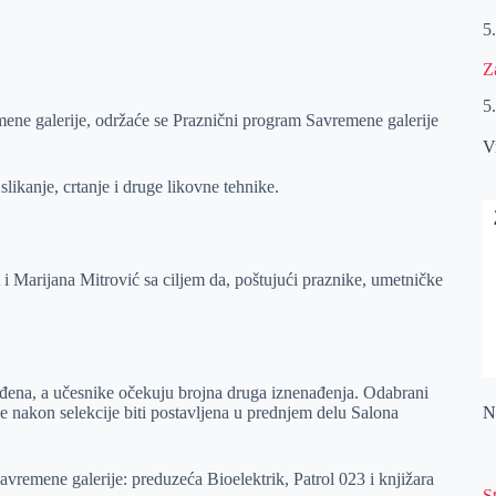
5
Z
5
ene galerije, održaće se Praznični program Savremene galerije
V
likanje, crtanje i druge likovne tehnike.
 Marijana Mitrović sa ciljem da, poštujući praznike, umetničke
ađena, a učesnike očekuju brojna druga iznenađenja. Odabrani
će nakon selekcije biti postavljena u prednjem delu Salona
Na
Savremene galerije: preduzeća Bioelektrik, Patrol 023 i knjižara
S