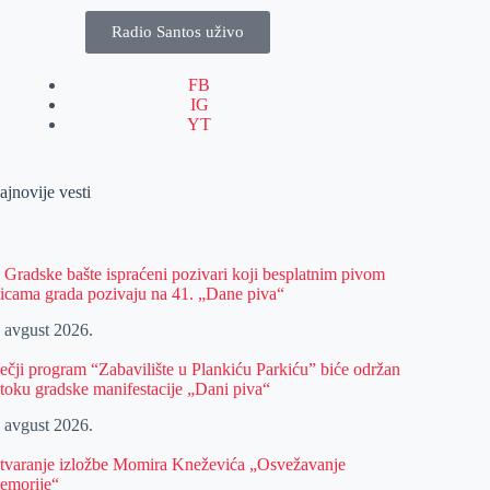
Radio Santos uživo
FB
IG
YT
ajnovije vesti
z Gradske bašte ispraćeni pozivari koji besplatnim pivom
licama grada pozivaju na 41. „Dane piva“
. avgust 2026.
ečji program “Zabavilište u Plankiću Parkiću” biće održan
 toku gradske manifestacije „Dani piva“
. avgust 2026.
tvaranje izložbe Momira Kneževića „Osvežavanje
emorije“