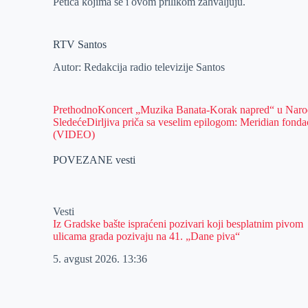
Petica kojima se i ovom prilikom zahvaljuju.
RTV Santos
Autor: Redakcija radio televizije Santos
Prethodno
Koncert „Muzika Banata-Korak napred“ u Naro
Sledeće
Dirljiva priča sa veselim epilogom: Meridian fond
(VIDEO)
POVEZANE vesti
Vesti
Iz Gradske bašte ispraćeni pozivari koji besplatnim pivom
ulicama grada pozivaju na 41. „Dane piva“
5. avgust 2026.
13:36