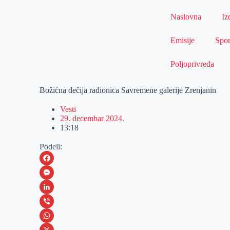
Naslovna
Iz
Emisije
Spor
Poljoprivreda
Božićna dečija radionica Savremene galerije Zrenjanin
Vesti
29. decembar 2024.
13:18
Podeli:
F
a
M
c
e
L
e
s
i
V
b
s
n
i
W