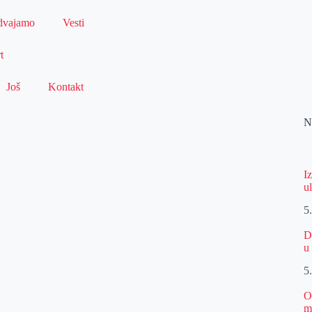
dvajamo
Vesti
t
Još
Kontakt
N
I
u
5
D
u
5
O
m