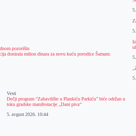
5
Z
5
I
u
dnom pozorištu
acija donirala milion dinara za novu kuću porodice Šamanc
5
„
5
Vesti
Dečji program “Zabavilište u Plankiću Parkiću” biće održan u
toku gradske manifestacije „Dani piva“
5. avgust 2026.
10:44