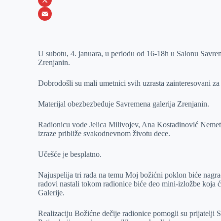
o
e
k
b
h
X
o
n
e
e
a
E
k
g
d
r
t
m
U subotu, 4. januara, u periodu od 16-18h u Salonu Savrem
e
I
s
a
Zrenjanin.
r
n
A
i
p
l
Dobrodošli su mali umetnici svih uzrasta zainteresovani za s
p
Materijal obezbezbeđuje Savremena galerija Zrenjanin.
Radionicu vode Jelica Milivojev, Ana Kostadinović Nemet i
izraze približe svakodnevnom životu dece.
Učešće je besplatno.
Najuspelija tri rada na temu Moj božićni poklon biće nagr
radovi nastali tokom radionice biće deo mini-izložbe koja 
Galerije.
Realizaciju Božićne dečije radionice pomogli su prijatelji 