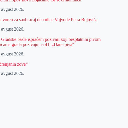
. avgust 2026.
atvoren za saobraćaj deo ulice Vojvode Petra Bojovića
. avgust 2026.
z Gradske bašte ispraćeni pozivari koji besplatnim pivom
licama grada pozivaju na 41. „Dane piva“
. avgust 2026.
Zrenjanin zove“
. avgust 2026.