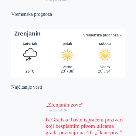
Vremenska prognoza
Najčitanije vesti
„Zrenjanin zove“
5. avgust 2026.
Iz Gradske bašte ispraćeni pozivari
koji besplatnim pivom ulicama
grada pozivaju na 41. „Dane piva“