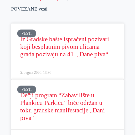
POVEZANE vesti
VESTI
Iz Gradske bašte ispraćeni pozivari
koji besplatnim pivom ulicama
grada pozivaju na 41. „Dane piva“
5. avgust 2026.
13:36
VESTI
Dečji program “Zabavilište u
Plankiću Parkiću” biće održan u
toku gradske manifestacije „Dani
piva“