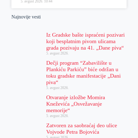
5. avgust 2026.
10:44
Najnovije vesti
Iz Gradske bašte ispraćeni pozivari
koji besplatnim pivom ulicama
grada pozivaju na 41. „Dane piva“
5. avgust 2026.
Dečji program “Zabavilište u
Plankiću Parkiću” biće održan u
toku gradske manifestacije „Dani
piva“
5. avgust 2026.
Otvaranje izložbe Momira
Kneževića „Osvežavanje
memorije“
5. avgust 2026.
Zatvoren za saobraćaj deo ulice
Vojvode Petra Bojovića
5. avgust 2026.