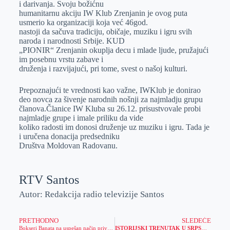
i darivanja. Svoju božićnu
r
n
A
i
humanitarnu akciju IW Klub Zrenjanin je ovog puta
usmerio ka organizaciji koja već 46god.
p
l
nastoji da sačuva tradiciju, običaje, muziku i igru svih
p
naroda i narodnosti Srbije. KUD
„PIONIR“ Zrenjanin okuplja decu i mlade ljude, pružajući
im posebnu vrstu zabave i
druženja i razvijajući, pri tome, svest o našoj kulturi.
Prepoznajući te vrednosti kao važne, IWKlub je donirao
deo novca za šivenje narodnih nošnji za najmladju grupu
članova.Članice IW Kluba su 26.12. prisustvovale probi
najmladje grupe i imale priliku da vide
koliko radosti im donosi druženje uz muziku i igru. Tada je
i uručena donacija predsedniku
Društva Moldovan Radovanu.
RTV Santos
Autor: Redakcija radio televizije Santos
PRETHODNO
SLEDEĆE
Bokseri Banata na uspešan način priveli godinu kraju
ISTORIJSKI TRENUTAK U SRPSKOJ KOŠARCI: Crvena zvezda posle šest godina ponovo menja ime