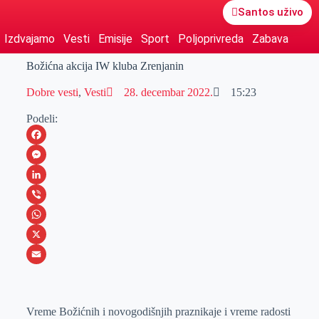
Santos uživo
Izdvajamo
Vesti
Emisije
Sport
Poljoprivreda
Zabava
Božićna akcija IW kluba Zrenjanin
Dobre vesti
,
Vesti
28. decembar 2022.
15:23
Podeli:
F
a
M
c
e
L
e
s
i
V
b
s
n
i
W
o
e
k
b
h
X
o
n
e
e
a
E
k
g
d
r
t
m
Vreme Božićnih i novogodišnjih praznikaje i vreme radosti
e
I
s
a