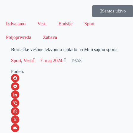
Santos uživo
Izdvajamo
Vesti
Emisije
Sport
Poljoprivreda
Zabava
Borilačke veštine tekvondo i aikido na Mini sajmu sporta
Sport
,
Vesti
7. maj 2024.
19:58
Podeli:
F
a
M
c
e
L
e
s
i
V
b
s
n
i
W
o
e
k
b
h
X