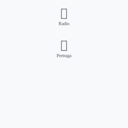
Radio
Pretraga
Pretraga
Kategorije
Ostalo
Naslovna