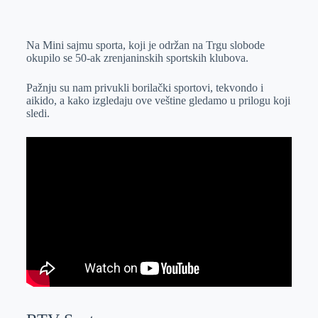
o
n
e
e
a
E
k
g
d
r
t
m
Na Mini sajmu sporta, koji je održan na Trgu slobode
e
I
s
a
okupilo se 50-ak zrenjaninskih sportskih klubova.
r
n
A
i
p
l
Pažnju su nam privukli borilački sportovi, tekvondo i
aikido, a kako izgledaju ove veštine gledamo u prilogu koji
p
sledi.