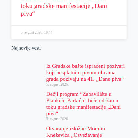
toku gradske manifestacije „Dani
piva“
5. avgust 2026.
10:44
Najnovije vesti
Iz Gradske bašte ispraćeni pozivari
koji besplatnim pivom ulicama
grada pozivaju na 41. „Dane piva“
5. avgust 2026.
Dečji program “Zabavilište u
Plankiću Parkiću” biće održan u
toku gradske manifestacije „Dani
piva“
5. avgust 2026.
Otvaranje izložbe Momira
Kneževića „Osvežavanje