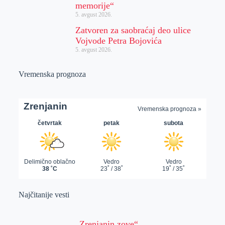
memorije“
5. avgust 2026.
Zatvoren za saobraćaj deo ulice
Vojvode Petra Bojovića
5. avgust 2026.
Vremenska prognoza
Najčitanije vesti
„Zrenjanin zove“