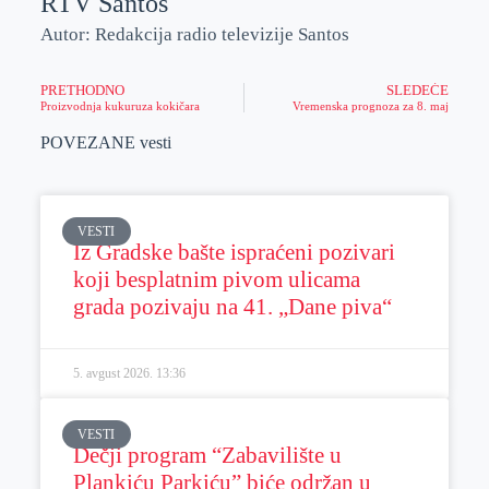
RTV Santos
Autor: Redakcija radio televizije Santos
PRETHODNO
SLEDEĆE
Proizvodnja kukuruza kokičara
Vremenska prognoza za 8. maj
POVEZANE vesti
VESTI
Iz Gradske bašte ispraćeni pozivari
koji besplatnim pivom ulicama
grada pozivaju na 41. „Dane piva“
5. avgust 2026.
13:36
VESTI
Dečji program “Zabavilište u
Plankiću Parkiću” biće održan u