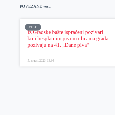
POVEZANE vesti
VESTI
Iz Gradske bašte ispraćeni pozivari
koji besplatnim pivom ulicama grada
pozivaju na 41. „Dane piva“
5. avgust 2026.
13:36