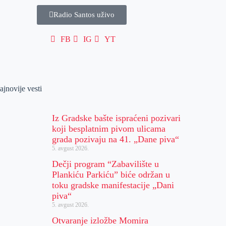
Radio Santos uživo
FB
IG
YT
ajnovije vesti
Iz Gradske bašte ispraćeni pozivari
koji besplatnim pivom ulicama
grada pozivaju na 41. „Dane piva“
5. avgust 2026.
Dečji program “Zabavilište u
Plankiću Parkiću” biće održan u
toku gradske manifestacije „Dani
piva“
5. avgust 2026.
Otvaranje izložbe Momira