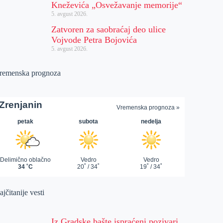
Kneževića „Osvežavanje memorije“
5. avgust 2026.
Zatvoren za saobraćaj deo ulice
Vojvode Petra Bojovića
5. avgust 2026.
remenska prognoza
jčitanije vesti
Iz Gradske bašte ispraćeni pozivari