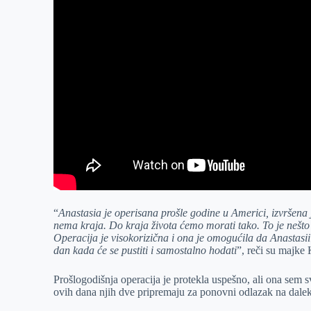
“
Anastasia je operisana prošle godine u Americi, izvršena 
nema kraja. Do kraja života ćemo morati tako. To je nešto 
Operacija je visokorizična i ona je omogućila da Anastasii 
dan kada će se pustiti i samostalno hodati
”, reči su majke 
Prošlogodišnja operacija je protekla uspešno, ali ona sem s
ovih dana njih dve pripremaju za ponovni odlazak na dalek