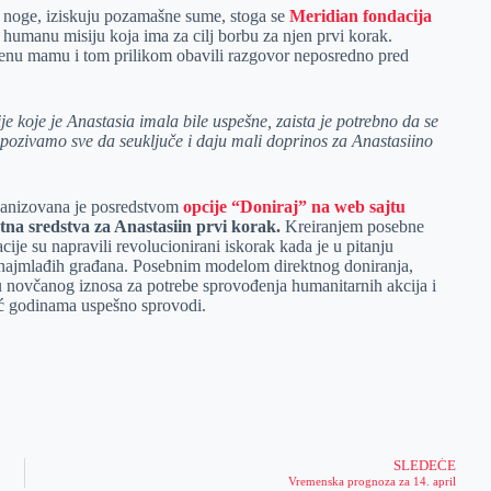
a noge, iziskuju pozamašne sume, stoga se
Meridian fondacija
humanu misiju koja ima za cilj borbu za njen prvi korak.
 njenu mamu i tom prilikom obavili razgovor neposredno pred
 koje je Anastasia imala bile uspešne, zaista je potrebno da se
m pozivamo sve da seuključe i daju mali doprinos za Anastasiino
rganizovana je posredstvom
opcije “Doniraj” na web sajtu
tna sredstva za Anastasiin prvi korak.
Kreiranjem posebne
ije su napravili revolucionirani iskorak kada je u pitanju
h najmlađih građana. Posebnim modelom direktnog doniranja,
u novčanog iznosa za potrebe sprovođenja humanitarnih akcija i
 godinama uspešno sprovodi.
SLEDEĆE
Vremenska prognoza za 14. april