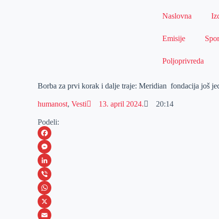
Naslovna
Iz
Emisije
Spor
Poljoprivreda
Borba za prvi korak i dalje traje: Meridian fondacija još 
humanost
,
Vesti
13. april 2024.
20:14
Podeli:
F
a
M
c
e
L
e
s
i
V
b
s
n
i
W
o
e
k
b
h
X