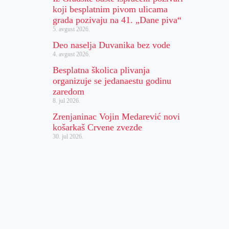
koji besplatnim pivom ulicama
grada pozivaju na 41. „Dane piva“
5. avgust 2026.
Deo naselja Duvanika bez vode
4. avgust 2026.
Besplatna školica plivanja
organizuje se jedanaestu godinu
zaredom
8. jul 2026.
Zrenjaninac Vojin Medarević novi
košarkaš Crvene zvezde
30. jul 2026.