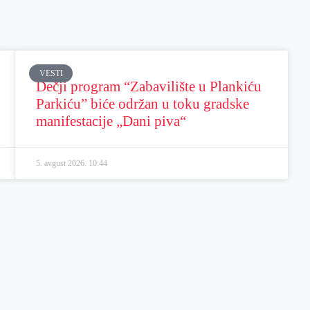
VESTI
Dečji program “Zabavilište u Plankiću
Parkiću” biće održan u toku gradske
manifestacije „Dani piva“
5. avgust 2026.
10:44