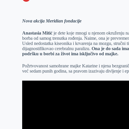
o
n
e
e
a
E
k
g
d
r
t
m
Nova akcija Meridian fondacije
e
I
s
a
r
n
A
i
Anastasia Mitić
je dete koje mnogi u njenom okruženju naz
p
l
borba od samog trenutka rođenja. Naime, ona je prevremeno
Usled nedostatka kiseonika i krvarenja na mozgu, stručni ti
p
dijagnostifikovao cerebralnu paralizu.
Ona je do sada imal
podršku u borbi za život ima isključivo od majke.
Požrtvovanost samohrane majke Katarine i njena bezgranič
već sedam punih godina, sa pravom izazivaju divljenje i ep