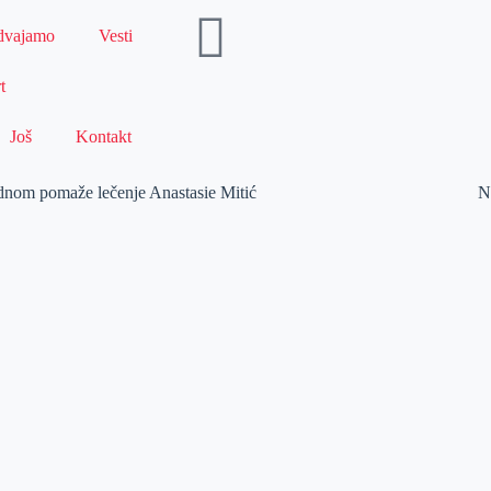
dvajamo
Vesti
t
Još
Kontakt
jednom pomaže lečenje Anastasie Mitić
N