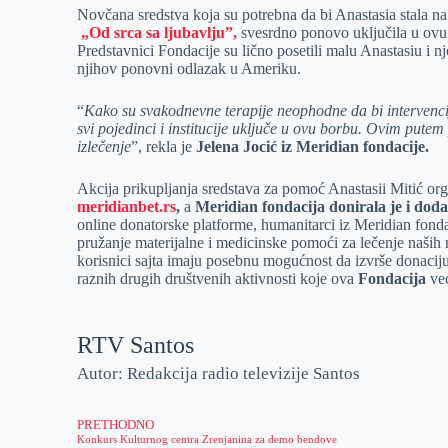
Novčana sredstva koja su potrebna da bi Anastasia stala n
„Od srca sa ljubavlju”,
svesrdno ponovo uključila u ovu 
Predstavnici Fondacije su lično posetili malu Anastasiu i
njihov ponovni odlazak u Ameriku.
“
Kako su svakodnevne terapije neophodne da bi intervencije
svi pojedinci i institucije uključe u ovu borbu. Ovim pute
izlečenje
”, rekla je
Jelena Jocić iz Meridian fondacije.
Akcija prikupljanja sredstava za pomoć Anastasii Mitić o
meridianbet.rs
,
a
Meridian fondacija donirala je i doda
online donatorske platforme, humanitarci iz Meridian fondac
pružanje materijalne i medicinske pomoći za lečenje naši
korisnici sajta imaju posebnu mogućnost da izvrše donacij
raznih drugih društvenih aktivnosti koje ova
Fondacija
već
RTV Santos
Autor: Redakcija radio televizije Santos
PRETHODNO
Konkurs Kulturnog centra Zrenjanina za demo bendove