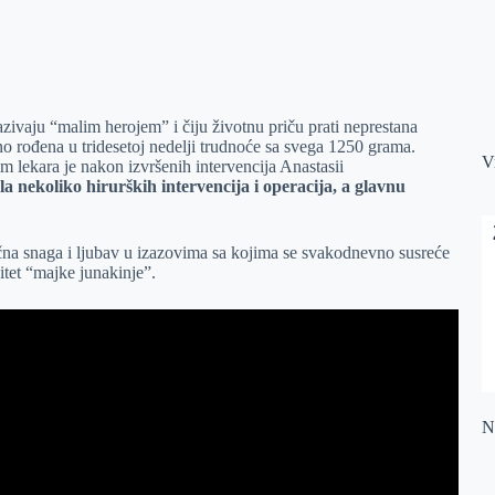
ivaju “malim herojem” i čiju životnu priču prati neprestana
 rođena u tridesetoj nedelji trudnoće sa svega 1250 grama.
V
m lekara je nakon izvršenih intervencija Anastasii
a nekoliko hirurških intervencija i operacija, a glavnu
na snaga i ljubav u izazovima sa kojima se svakodnevno susreće
itet “majke junakinje”.
Na