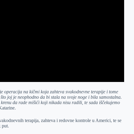
je operacija na kičmi koja zahteva svakodnevne terapije i tome
što joj je neophodno da bi stala na svoje noge i bila samostalna.
krenu da rade mišići koji nikada nisu radili, te sada iščekujemo
Katarine.
vakodnevnih terapija, zahteva i redovne kontrole u Americi, te se
 put.