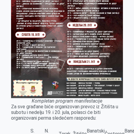
Kompletan program manifestacije
Za sve građane biće organizovan prevoz iz Žitišta u
subotu i nedelju 19. i 20. jula, polasci će biti
organizovani perma sledećem rasporedu:
S.
N.
Banatski
Ban
Torak
Žitište
Čestereg