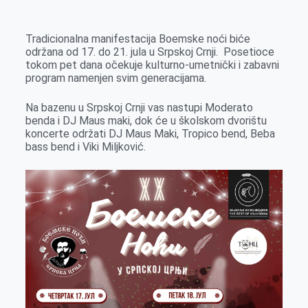
k
g
d
r
t
m
e
I
s
a
Tradicionalna manifestacija Boemske noći biće
r
n
A
i
održana od 17. do 21. jula u Srpskoj Crnji. Posetioce
tokom pet dana očekuje kulturno-umetnički i zabavni
p
l
program namenjen svim generacijama.
p
Na bazenu u Srpskoj Crnji vas nastupi Moderato
benda i DJ Maus maki, dok će u školskom dvorištu
koncerte održati DJ Maus Maki, Tropico bend, Beba
bass bend i Viki Miljković.