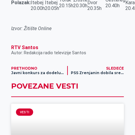
Polazak:
Itebej
Itebej
Dvor
Kar
20.15h
20.30h
20.40h
20.00h
20.05h
20.35h
20.4
Izvor: Žitište Online
RTV Santos
Autor: Redakcija radio televizije Santos
PRETHODNO
SLEDEĆE
Javni konkurs za dodelu bespovratnih sredstava za ekonomsko osnaživanje žena
PSS Zrenjanin dobila sredstva od pokrajine za kontrolu plodnosti zemljišta
POVEZANE VESTI
VESTI