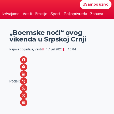
Santos uživo
Izdvajamo
Vesti
Emisije
Sport
Poljoprivreda
Zabava
„Boemske noći“ ovog
vikenda u Srpskoj Crnji
Najava događaja
,
Vesti
17. jul 2025.
10:04
F
a
M
c
e
L
Podeli:
e
s
i
V
b
s
n
i
W
o
e
k
b
h
X
o
n
e
e
a
E