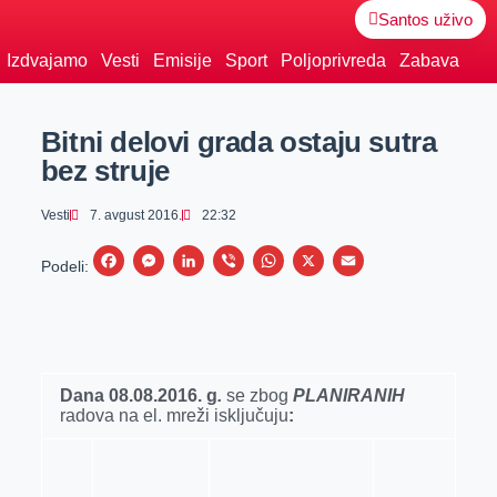
Santos uživo
Izdvajamo
Vesti
Emisije
Sport
Poljoprivreda
Zabava
Bitni delovi grada ostaju sutra
bez struje
Vesti
7. avgust 2016.
22:32
F
M
L
V
W
X
E
Podeli:
a
e
i
i
h
m
c
s
n
b
a
a
e
s
k
e
t
i
b
e
e
r
s
l
Dana
08.08
.2016.
g
.
se zbog
PLANIRANIH
radova na el. mreži isklјučuju
o
n
d
A
:
o
g
I
p
k
e
n
p