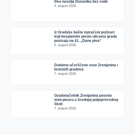
Deo naselja Duvanika bez vode
4. avgust 2026.
Iz Gradske bašte ispraćeni pozivari
koji besplatnim pivom ulicama grada
pozivaju na 41. „Dane piva“
5. avgust 2026.
Dodatno učvršćene veze Zrenjanina i
bratskih gradova
7. avgust 2026.
Gradonačelnik Zrenjanina posetio
mini-pivaru u Srednjoj poljoprivrednoj
školi
7. avgust 2026.