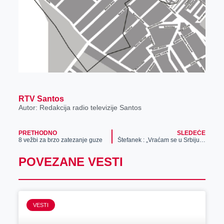
RTV Santos
Autor: Redakcija radio televizije Santos
PRETHODNO
SLEDEĆE
8 vežbi za brzo zatezanje guze
Štefanek : „Vraćam se u Srbiju sa medaljom“
POVEZANE VESTI
VESTI