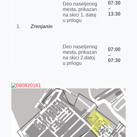
07:30
r
Deo naselјenog
–
mesta, prikazan
13:30
na skici 1. datoj
u prilogu
1.
Zrenjanin
Deo naselјenog
07:00
mesta, prikazan
–
na skici 2.datoj
07:30
u prilogu