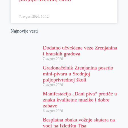
7. avgust 2026.
15:12
Najnovije vesti
Dodatno učvršćene veze Zrenjanina
i bratskih gradova
7. avgust 2026.
Gradonačelnik Zrenjanina posetio
mini-pivaru u Srednjoj
poljoprivrednoj školi
7. avgust 2026.
Manifestacija „Dani piva“ protiče u
znaku kvalitetne muzike i dobre
zabave
6. avgust 2026.
Besplatna obuka vožnje skutera na
vodi na Izletištu Tisa