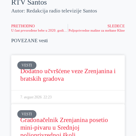
RTV Santos
Autor: Redakcija radio televizije Santos
PRETHODNO
SLEDEĆE
U čast prvorođene bebe u 2020. godini, u dvorištu Opšte bolnice posađeno je drvo
Poljoprivredne mašine za meštane Kline
POVEZANE vesti
VESTI
Dodatno učvršćene veze Zrenjanina i
bratskih gradova
7. avgust 2026.
22:23
VESTI
Gradonačelnik Zrenjanina posetio
mini-pivaru u Srednjoj
poljoprivrednoj školi