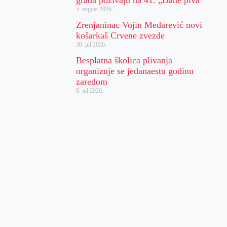
grada pozivaju na 41. „Dane piva“
5. avgust 2026.
Zrenjaninac Vojin Medarević novi
košarkaš Crvene zvezde
30. jul 2026.
Besplatna školica plivanja
organizuje se jedanaestu godinu
zaredom
8. jul 2026.