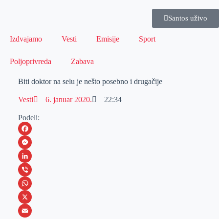
Santos uživo
Izdvajamo
Vesti
Emisije
Sport
Poljoprivreda
Zabava
Biti doktor na selu je nešto posebno i drugačije
Vesti
6. januar 2020.
22:34
Podeli:
F
a
M
c
e
L
e
s
i
V
b
s
n
i
W
o
e
k
b
h
X