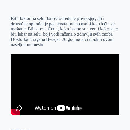
o
n
e
e
a
E
k
g
d
r
t
m
Biti doktor na selu donosi određene privilegije, ali i
e
I
s
a
drugačije ophođenje pacijenata prema osobi koja leči sve
r
n
A
i
meštane. Bili smo u Čenti, kako bismo se uverili kako je to
biti lekar na selu, koji vodi računa o zdravlju svih osoba.
p
l
Doktorka Dragana Bečejac 26 godina živi i radi u ovom
p
naseljenom mestu.