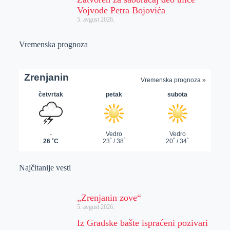
Vojvode Petra Bojovića
5. avgust 2026.
Vremenska prognoza
Najčitanije vesti
„Zrenjanin zove“
5. avgust 2026.
Iz Gradske bašte ispraćeni pozivari