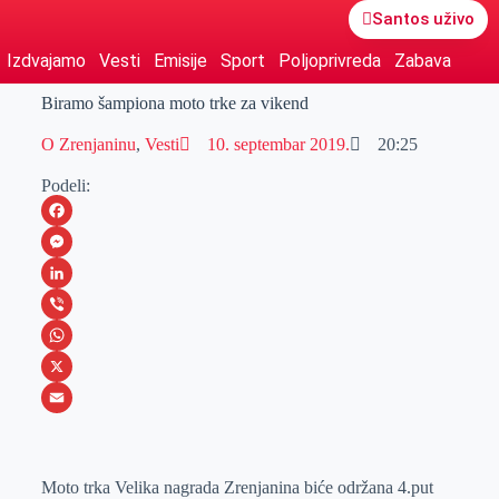
Santos uživo
Izdvajamo
Vesti
Emisije
Sport
Poljoprivreda
Zabava
Biramo šampiona moto trke za vikend
O Zrenjaninu
,
Vesti
10. septembar 2019.
20:25
Podeli:
F
a
M
c
e
L
e
s
i
V
b
s
n
i
W
o
e
k
b
h
X
o
n
e
e
a
E
k
g
d
r
t
m
Moto trka Velika nagrada Zrenjanina biće održana 4.put
e
I
s
a