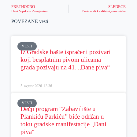
PRETHODNO
SLEDEĆE
Dani Srpske u Zrenjaninu
Proizvodi kvalitetni,cena niska
POVEZANE vesti
VESTI
Iz Gradske bašte ispraćeni pozivari
koji besplatnim pivom ulicama
grada pozivaju na 41. „Dane piva“
5. avgust 2026.
13:36
VESTI
Dečji program “Zabavilište u
Plankiću Parkiću” biće održan u
toku gradske manifestacije „Dani
piva“