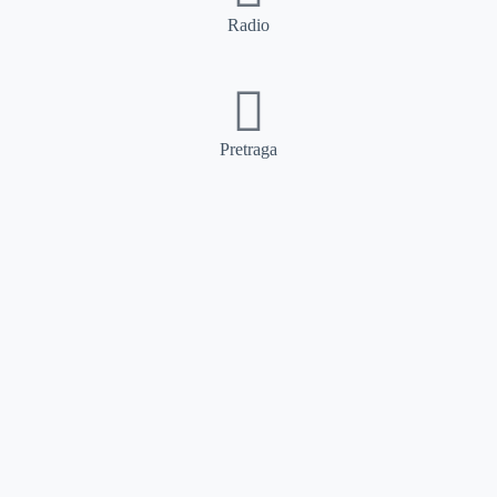
Radio
Pretraga
Pretraga
Kategorije
Ostalo
Naslovna
Izdvajamo