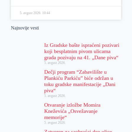
5. avgust 2026.
10:44
Najnovije vesti
Iz Gradske bašte ispraćeni pozivari
koji besplatnim pivom ulicama
grada pozivaju na 41. „Dane piva“
5. avgust 2026.
Dečji program “Zabavilište u
Plankiću Parkiću” biće održan u
toku gradske manifestacije „Dani
piva“
5. avgust 2026.
Otvaranje izložbe Momira
Kneževića „Osvežavanje
memorije“
5. avgust 2026.
Zatvoren za saobraćaj deo ulice