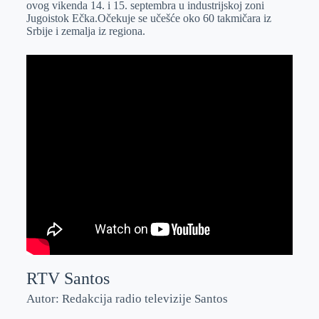
ovog vikenda 14. i 15. septembra u industrijskoj zoni
r
n
A
i
Jugoistok Ečka.Očekuje se učešće oko 60 takmičara iz
Srbije i zemalja iz regiona.
p
l
p
RTV Santos
Autor: Redakcija radio televizije Santos