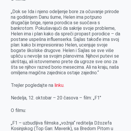
„Dok se Ida i njeno odeljenje bore za očuvanje prirode
na godišnjem Danu šume, Helen ima potpuno
drugačije brige, njena porodica se suočava s
bankrotom. Pokušavajući da sakrije svoje probleme,
Helen ima i plan kako da spreči propast porodice – da
postane uspešna influenserka. Sajlas takođe ima svoj
plan: kako bi impresionirao Helen, ucenjuje svoje
bogate školske drugove. Helen i Sajlas se sve više
upliću u nevolje sa svojim planovima. Njihovi putevi se
ukrštaju, ali istovremeno prete da ugroze sve ono za
šta se njihov razred borio mesecima. Ali na kraju, naša
omiljena magična zajednica ostaje zajedno.“
Trejler pogledajte na
linku
.
Nedelja, 12. oktobar – 20 časova – film: „F1″
O filmu:
„F1 – uzbudljiva filmska „vožnja“ reditelja Džozefa
Kosinjskog (Top Gan: Maverik), sa Bredom Pitom u