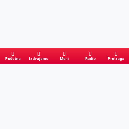
Početna
Izdvajamo
Meni
Radio
Pretraga
Pretraga
Kategorije
Ostalo
Naslovna