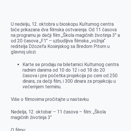
o
n
e
e
a
E
k
g
d
r
t
m
e
I
s
a
U nedelju, 12. oktobra u bioskopu Kulturnog centra
r
n
A
i
biće prikazana dva filmska ostvarenja. Od 11 časova
na programu je dečji film „Škola magičnih životinja 3″ a
p
l
od 20 časova „F1″ – uzbudljiva filmska „vožnja“
p
reditelja Džozefa Kosinjskog sa Bredom Pitom u
glavnoj ulozi.
Karte se prodaju na biletarnici Kulturnog centra
radnim danima od 10 do 12 i od 18 do 20
časova i pre početka projekcija po ceni od 250
dinara, za dečji film, i 300 dinara za projekciju u
večernjem terminu.
Više o filmovima pročitajte u nastavku.
Nedelja, 12. oktobar – 11 časova – film: „Škola
magičnih životinja 3″
O filmu: