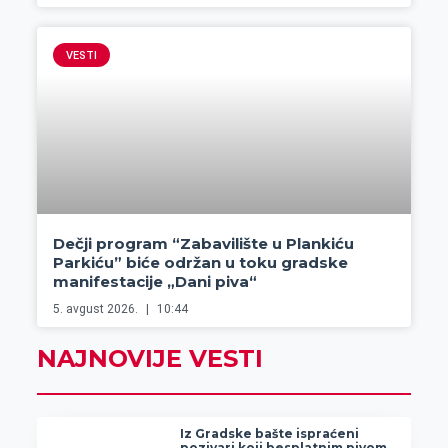
VESTI
Dečji program “Zabavilište u Plankiću
Parkiću” biće održan u toku gradske
manifestacije „Dani piva“
5. avgust 2026.
10:44
NAJNOVIJE VESTI
Iz Gradske bašte ispraćeni
pozivari koji besplatnim pivom