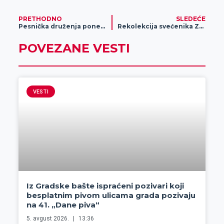
PRETHODNO
SLEDEĆE
Pesnička druženja ponedeljkom u Kulturnom centru Zrenjanina
Rekolekcija svećenika Zrenjaninske biskupije
POVEZANE VESTI
VESTI
Iz Gradske bašte ispraćeni pozivari koji
besplatnim pivom ulicama grada pozivaju
na 41. „Dane piva“
5. avgust 2026.
13:36