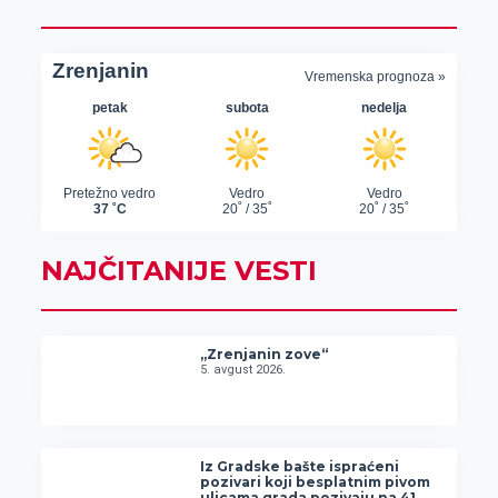
NAJČITANIJE VESTI
„Zrenjanin zove“
5. avgust 2026.
Iz Gradske bašte ispraćeni
pozivari koji besplatnim pivom
ulicama grada pozivaju na 41.