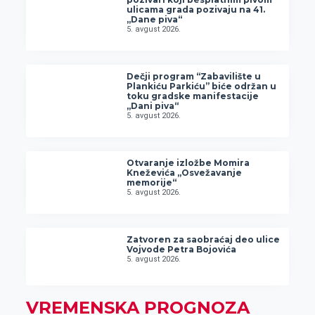
ulicama grada pozivaju na 41.
„Dane piva“
5. avgust 2026.
Dečji program “Zabavilište u
Plankiću Parkiću” biće održan u
toku gradske manifestacije
„Dani piva“
5. avgust 2026.
Otvaranje izložbe Momira
Kneževića „Osvežavanje
memorije“
5. avgust 2026.
Zatvoren za saobraćaj deo ulice
Vojvode Petra Bojovića
5. avgust 2026.
VREMENSKA PROGNOZA