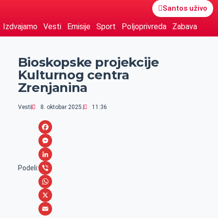
Santos uživo
Izdvajamo
Vesti
Emisije
Sport
Poljoprivreda
Zabava
Bioskopske projekcije
Kulturnog centra
Zrenjanina
Vesti
8. oktobar 2025.
11:36
F
a
M
c
e
L
Podeli:
e
s
i
V
b
s
n
i
W
o
e
k
b
h
X