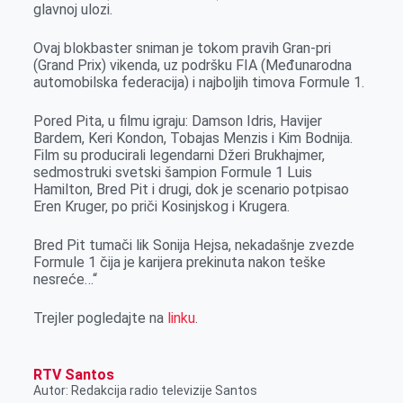
glavnoj ulozi.
Ovaj blokbaster sniman je tokom pravih Gran-pri
(Grand Prix) vikenda, uz podršku FIA (Međunarodna
automobilska federacija) i najboljih timova Formule 1.
Pored Pita, u filmu igraju: Damson Idris, Havijer
Bardem, Keri Kondon, Tobajas Menzis i Kim Bodnija.
Film su producirali legendarni Džeri Brukhajmer,
sedmostruki svetski šampion Formule 1 Luis
Hamilton, Bred Pit i drugi, dok je scenario potpisao
Eren Kruger, po priči Kosinjskog i Krugera.
Bred Pit tumači lik Sonija Hejsa, nekadašnje zvezde
Formule 1 čija je karijera prekinuta nakon teške
nesreće…“
Trejler pogledajte na
linku
.
RTV Santos
Autor: Redakcija radio televizije Santos