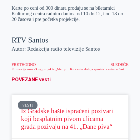
Karte po ceni od 300 dinara prodaju se na biletarnici
Kulturnog centra radnim danima od 10 do 12, i od 18 do
20 časova i pre početka projekcije.
RTV Santos
Autor: Redakcija radio televizije Santos
PRETHODNO
SLEDEĆE
Promocija muzičkog projekta „Mali princ: gde nema vrata caruje zid“ u Kulturnom centru Zrenjanina
Knićanin dobija sportski centar u čast Miloša Milosavljevića: U petak humanitarna žurka za podršku projektu
POVEZANE vesti
VESTI
Iz Gradske bašte ispraćeni pozivari
koji besplatnim pivom ulicama
grada pozivaju na 41. „Dane piva“