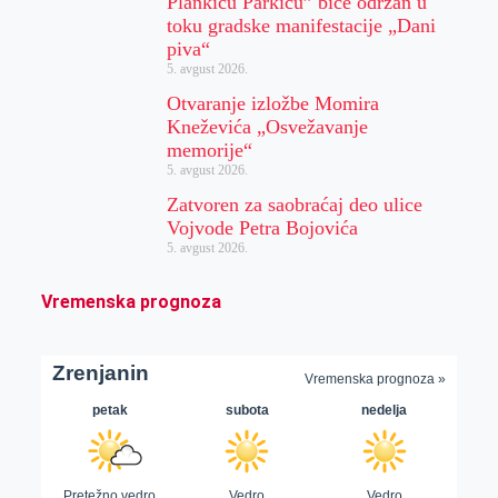
Plankiću Parkiću” biće održan u
toku gradske manifestacije „Dani
piva“
5. avgust 2026.
Otvaranje izložbe Momira
Kneževića „Osvežavanje
memorije“
5. avgust 2026.
Zatvoren za saobraćaj deo ulice
Vojvode Petra Bojovića
5. avgust 2026.
Vremenska prognoza