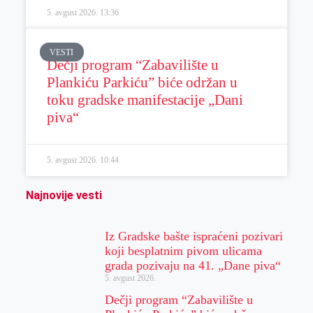
5. avgust 2026.
13:36
VESTI
Dečji program “Zabavilište u
Plankiću Parkiću” biće održan u
toku gradske manifestacije „Dani
piva“
5. avgust 2026.
10:44
Najnovije vesti
Iz Gradske bašte ispraćeni pozivari
koji besplatnim pivom ulicama
grada pozivaju na 41. „Dane piva“
5. avgust 2026.
Dečji program “Zabavilište u