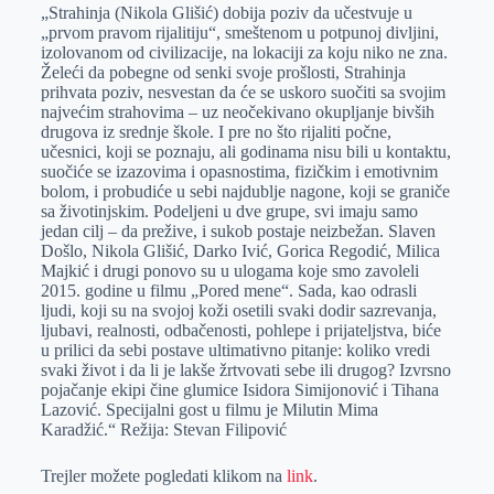
„Strahinja (Nikola Glišić) dobija poziv da učestvuje u
„prvom pravom rijalitiju“, smeštenom u potpunoj divljini,
izolovanom od civilizacije, na lokaciji za koju niko ne zna.
Želeći da pobegne od senki svoje prošlosti, Strahinja
prihvata poziv, nesvestan da će se uskoro suočiti sa svojim
najvećim strahovima – uz neočekivano okupljanje bivših
drugova iz srednje škole. I pre no što rijaliti počne,
učesnici, koji se poznaju, ali godinama nisu bili u kontaktu,
suočiće se izazovima i opasnostima, fizičkim i emotivnim
bolom, i probudiće u sebi najdublje nagone, koji se graniče
sa životinjskim. Podeljeni u dve grupe, svi imaju samo
jedan cilj – da prežive, i sukob postaje neizbežan. Slaven
Došlo, Nikola Glišić, Darko Ivić, Gorica Regodić, Milica
Majkić i drugi ponovo su u ulogama koje smo zavoleli
2015. godine u filmu „Pored mene“. Sada, kao odrasli
ljudi, koji su na svojoj koži osetili svaki dodir sazrevanja,
ljubavi, realnosti, odbačenosti, pohlepe i prijateljstva, biće
u prilici da sebi postave ultimativno pitanje: koliko vredi
svaki život i da li je lakše žrtvovati sebe ili drugog? Izvrsno
pojačanje ekipi čine glumice Isidora Simijonović i Tihana
Lazović. Specijalni gost u filmu je Milutin Mima
Karadžić.“ Režija: Stevan Filipović
Trejler možete pogledati klikom na
link
.