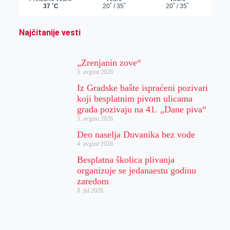
Najčitanije vesti
„Zrenjanin zove“
5. avgust 2026.
Iz Gradske bašte ispraćeni pozivari
koji besplatnim pivom ulicama
grada pozivaju na 41. „Dane piva“
5. avgust 2026.
Deo naselja Duvanika bez vode
4. avgust 2026.
Besplatna školica plivanja
organizuje se jedanaestu godinu
zaredom
8. jul 2026.