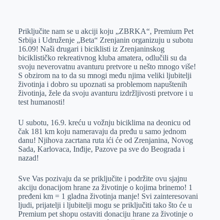
o
n
e
e
a
E
k
g
d
r
t
m
Priključite nam se u akciji koju „ZBRKA“, Premium Pet
e
I
s
a
Srbija i Udruženje „Beta“ Zrenjanin organizuju u subotu
r
n
A
i
16.09! Naši drugari i biciklisti iz Zrenjaninskog
biciklističko rekreativnog kluba amatera, odlučili su da
p
l
svoju neverovatnu avanturu pretvore u nešto mnogo više!
p
S obzirom na to da su mnogi među njima veliki ljubitelji
životinja i dobro su upoznati sa problemom napuštenih
životinja, žele da svoju avanturu izdržljivosti pretvore i u
test humanosti!
U subotu, 16.9. kreću u vožnju biciklima na deonicu od
čak 181 km koju nameravaju da pređu u samo jednom
danu! Njihova zacrtana ruta ići će od Zrenjanina, Novog
Sada, Karlovaca, Inđije, Pazove pa sve do Beograda i
nazad!
Sve Vas pozivaju da se priključite i podržite ovu sjajnu
akciju donacijom hrane za životinje o kojima brinemo! 1
pređeni km = 1 gladna životinja manje! Svi zainteresovani
ljudi, prijatelji i ljubitelji mogu se priključiti tako što će u
Premium pet shopu ostaviti donaciju hrane za životinje o