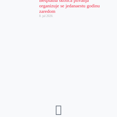
Besplatna školica plivanja
organizuje se jedanaestu godinu
zaredom
8. jul 2026.