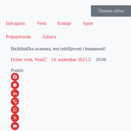
Santos uživo
Izdvajamo
Vesti
Emisije
Sport
Poljoprivreda
Zabava
Biciklistička avantura, test izdržljivosti i humanosti!
Dobre vesti
,
Vesti
14. septembar 2023.
20:08
Podeli:
F
a
M
c
e
L
e
s
i
V
b
s
n
i
W
o
e
k
b
h
X