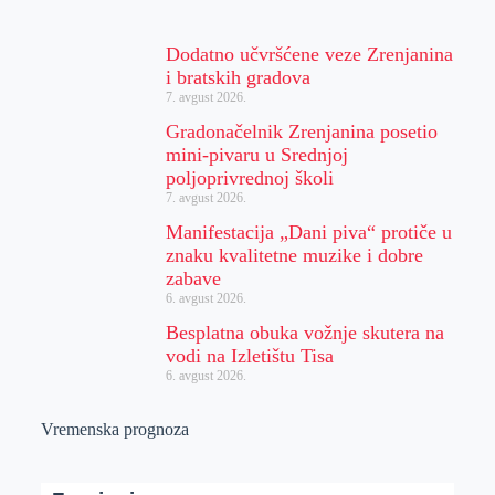
Dodatno učvršćene veze Zrenjanina
i bratskih gradova
7. avgust 2026.
Gradonačelnik Zrenjanina posetio
mini-pivaru u Srednjoj
poljoprivrednoj školi
7. avgust 2026.
Manifestacija „Dani piva“ protiče u
znaku kvalitetne muzike i dobre
zabave
6. avgust 2026.
Besplatna obuka vožnje skutera na
vodi na Izletištu Tisa
6. avgust 2026.
Vremenska prognoza