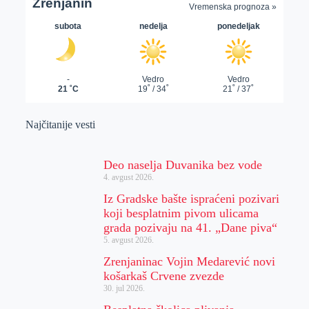
Najčitanije vesti
Deo naselja Duvanika bez vode
4. avgust 2026.
Iz Gradske bašte ispraćeni pozivari
koji besplatnim pivom ulicama
grada pozivaju na 41. „Dane piva“
5. avgust 2026.
Zrenjaninac Vojin Medarević novi
košarkaš Crvene zvezde
30. jul 2026.