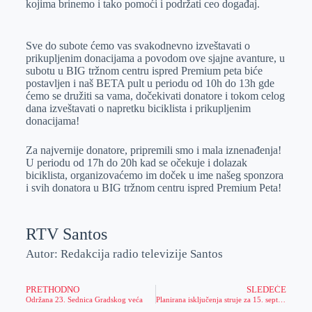
kojima brinemo i tako pomoći i podržati ceo događaj.
Sve do subote ćemo vas svakodnevno izveštavati o
prikupljenim donacijama a povodom ove sjajne avanture, u
subotu u BIG tržnom centru ispred Premium peta biće
postavljen i naš BETA pult u periodu od 10h do 13h gde
ćemo se družiti sa vama, dočekivati donatore i tokom celog
dana izveštavati o napretku biciklista i prikupljenim
donacijama!
Za najvernije donatore, pripremili smo i mala iznenađenja!
U periodu od 17h do 20h kad se očekuje i dolazak
biciklista, organizovaćemo im doček u ime našeg sponzora
i svih donatora u BIG tržnom centru ispred Premium Peta!
RTV Santos
Autor: Redakcija radio televizije Santos
PRETHODNO
SLEDEĆE
Održana 23. Sednica Gradskog veća
Planirana isključenja struje za 15. septembar