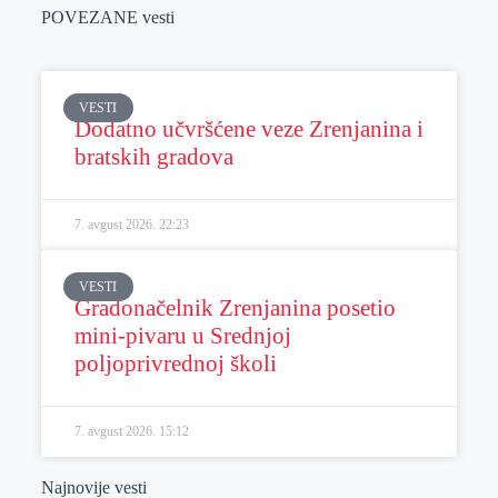
POVEZANE vesti
VESTI
Dodatno učvršćene veze Zrenjanina i
bratskih gradova
7. avgust 2026.
22:23
VESTI
Gradonačelnik Zrenjanina posetio
mini-pivaru u Srednjoj
poljoprivrednoj školi
7. avgust 2026.
15:12
Najnovije vesti