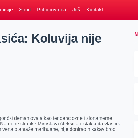
misije
Sport
Poljoprivreda
Još
Kontakt
ića: Koluvija nije
N
gorički demantovala kao tendenciozne i zlonamerne
Narodne stranke Miroslava Aleksića i istakla da vlasnik
tkrivena plantaže marihuane, nije donirao nikakav brod