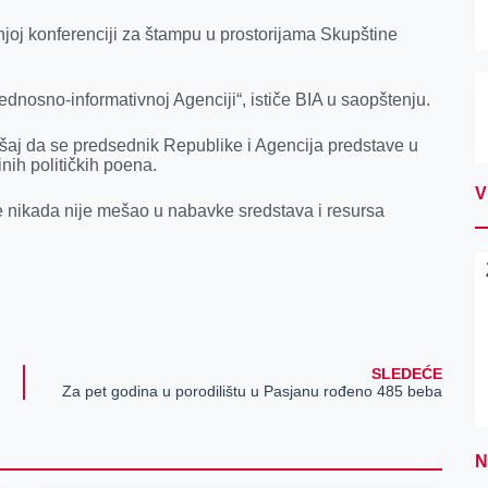
njoj konferenciji za štampu u prostorijama Skupštine
dnosno-informativnoj Agenciji“, ističe BIA u saopštenju.
ušaj da se predsednik Republike i Agencija predstave u
inih političkih poena.
V
nikada nije mešao u nabavke sredstava i resursa
SLEDEĆE
Za pet godina u porodilištu u Pasjanu rođeno 485 beba
N