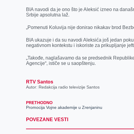
k
e
n
p
r
BIA navodi da je ono što je Aleksić izneo na današ
Srbije apsolutna laž.
„Pomenuti Koluvija nije donirao nikakav brod Bezbe
BIA ukazuje i da su navodi Aleksića još jedan pok
negativnom kontekstu i iskoriste za prikupljanje jeft
„Takođe, naglašavamo da se predsednik Republike 
Agencije“, ističe se u saopštenju.
RTV Santos
Autor: Redakcija radio televizije Santos
PRETHODNO
Promocija Vojne akademije u Zrenjaninu
POVEZANE VESTI