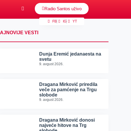
Radio Santos uživo
FB
IG
YT
AJNOVIJE VESTI
Dunja Eremić jedanaesta na
svetu
9. avgust 2026.
Dragana Mirković priredila
veče za pamćenje na Trgu
slobode
9. avgust 2026.
Dragana Mirković donosi
najveće hitove na Trg
slobode