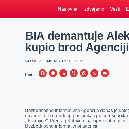
Naslovna
Izdvajamo
Vesti
E
BIA demantuje Aleks
kupio brod Agenciji
Vesti
23. januar 2020.
22:23
F
M
L
V
W
X
E
Podeli:
a
e
i
i
h
m
c
s
n
b
a
a
e
s
k
e
t
i
b
e
e
r
s
l
Bezbednosno-informativna Agencija danas je kate
o
n
d
A
navode i laži narodnog poslanika i potpredsednika 
„Jovanjice“, Predrag Koluvija, na čijem dobru je o
o
g
I
p
Bezbednosno-informativnoj agenciji.