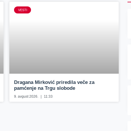
VESTI
Dragana Mirković priredila veče za
pamćenje na Trgu slobode
9. avgust 2026.
11:33