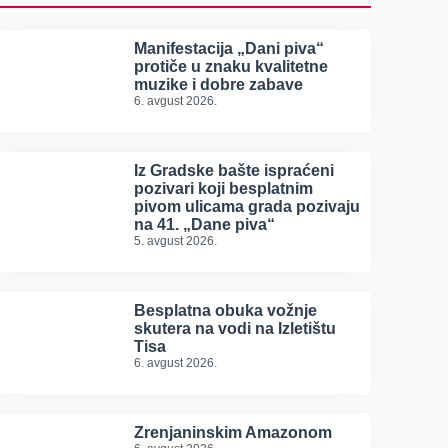
Manifestacija „Dani piva“
protiče u znaku kvalitetne
muzike i dobre zabave
6. avgust 2026.
Iz Gradske bašte ispraćeni
pozivari koji besplatnim
pivom ulicama grada pozivaju
na 41. „Dane piva“
5. avgust 2026.
Besplatna obuka vožnje
skutera na vodi na Izletištu
Tisa
6. avgust 2026.
Zrenjaninskim Amazonom