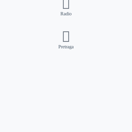
Radio
Pretraga
Pretraga
Kategorije
Ostalo
Naslovna
Izdvajamo