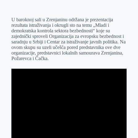
o
n
e
e
a
E
k
g
d
r
t
m
U baroknoj sali u Zrenjaninu održana je prezentacija
e
I
s
a
rezultata istraživanja i okrugli sto na temu „Mladi i
r
n
A
i
demokratska kontrola sektora bezbednosti“ koje su
zajednički sproveli Organizacija za evropsku bezbednost i
p
l
saradnju u Srbiji i Centar za istraživanje javnih politika. Na
p
ovom skupu su uzeli učešća pored predstavnika ove dve
organizacije, predstavnici lokalnih samourava Zrenjanina,
Požarevca i Čačka.