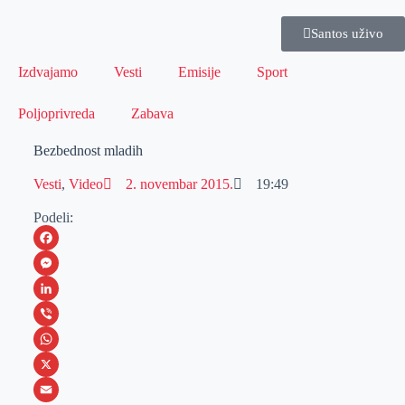
Santos uživo
Izdvajamo
Vesti
Emisije
Sport
Poljoprivreda
Zabava
Bezbednost mladih
Vesti
,
Video
2. novembar 2015.
19:49
Podeli:
F
a
M
c
e
L
e
s
i
V
b
s
n
i
W
o
e
k
b
h
X