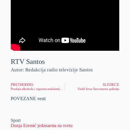
RTV Santos
Autor: Redakcija radio televizije Santos
PRETHODNO
SLEDEĆE
Prodaja alkohola i cigareta maloletnim osobama (video)
Vodič kroz Savremenu galeriju
POVEZANE vesti
Sport
Dunja Eremić jedanaesta na svetu