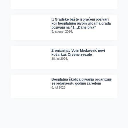
Iz Gradske bašte ispraćeni pozivari
koji besplatnim pivom ulicama grada
pozivaju na 41. „Dane piva“
5. avgust 2026.
Zrenjaninac Vojin Medarević novi
košarkaš Crvene zvezde
30. jul 2026.
Besplatna školica plivanja organizuje
se jedanaestu godinu zaredom
8. jul 2026.