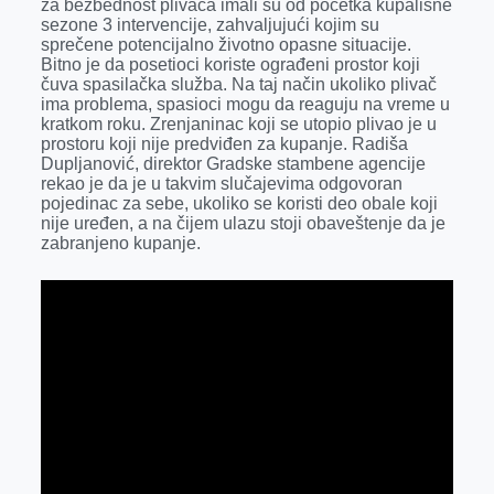
za bezbednost plivača imali su od početka kupališne
r
sezone 3 intervencije, zahvaljujući kojim su
sprečene potencijalno životno opasne situacije.
Bitno je da posetioci koriste ograđeni prostor koji
čuva spasilačka služba. Na taj način ukoliko plivač
ima problema, spasioci mogu da reaguju na vreme u
kratkom roku. Zrenjaninac koji se utopio plivao je u
prostoru koji nije predviđen za kupanje. Radiša
Dupljanović, direktor Gradske stambene agencije
rekao je da je u takvim slučajevima odgovoran
pojedinac za sebe, ukoliko se koristi deo obale koji
nije uređen, a na čijem ulazu stoji obaveštenje da je
zabranjeno kupanje.