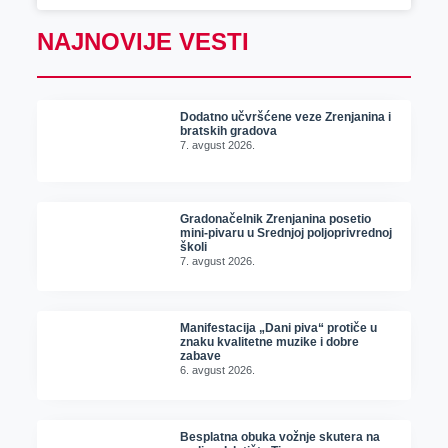
NAJNOVIJE VESTI
Dodatno učvršćene veze Zrenjanina i
bratskih gradova
7. avgust 2026.
Gradonačelnik Zrenjanina posetio
mini-pivaru u Srednjoj poljoprivrednoj
školi
7. avgust 2026.
Manifestacija „Dani piva“ protiče u
znaku kvalitetne muzike i dobre
zabave
6. avgust 2026.
Besplatna obuka vožnje skutera na