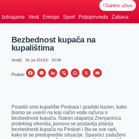
Santos uživo
Izdvajamo
Vesti
Emisije
Sport
Poljoprivreda
Zabava
Bezbednost kupača na
kupalištima
Vesti
30. jul 2019.
20:08
F
M
L
V
W
X
E
Podeli:
a
e
i
i
h
m
c
s
n
b
a
a
e
s
k
e
t
i
Posetili smo kupalište Peskara i gradski bazen, kako
b
e
e
r
s
l
bismo se uverili na koji način vode računa o
o
n
d
A
bezbednosti kupača. Nakon utapanja Zrenjaninca
proteklog vikenda, ponovo se postavlja pitanja
o
g
I
p
bezbednosti kupača na Peskari i šta se sve radi,
k
e
n
p
kako bi se predupredile situacije. Spasioci zaduženi