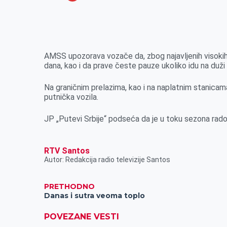
o
n
e
e
a
E
k
g
d
r
t
m
e
I
s
a
r
n
A
i
AMSS upozorava vozače da, zbog najavljenih visokih
dana, kao i da prave česte pauze ukoliko idu na duži 
p
l
p
Na graničnim prelazima, kao i na naplatnim stanicama
putnička vozila.
JP „Putevi Srbije“ podseća da je u toku sezona radov
RTV Santos
Autor: Redakcija radio televizije Santos
PRETHODNO
Danas i sutra veoma toplo
POVEZANE VESTI