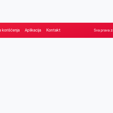
a korišćenja
Aplikacija
Kontakt
Sva prava z
Naslovna
Izdvajamo
FB
IG
YT
O nama
Vesti