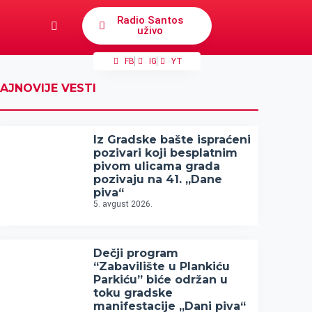
Radio Santos
uživo
FB
IG
YT
AJNOVIJE VESTI
Iz Gradske bašte ispraćeni
pozivari koji besplatnim
pivom ulicama grada
pozivaju na 41. „Dane
piva“
5. avgust 2026.
Dečji program
“Zabavilište u Plankiću
Parkiću” biće održan u
toku gradske
manifestacije „Dani piva“