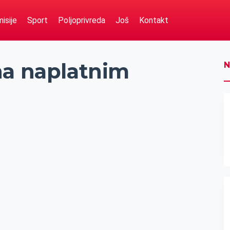
isije
Sport
Poljoprivreda
Još
Kontakt
na naplatnim
N