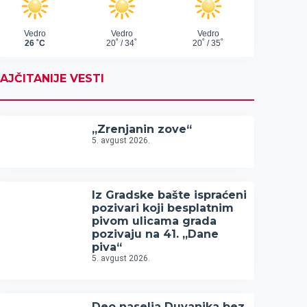
AJČITANIJE VESTI
„Zrenjanin zove“
5. avgust 2026.
Iz Gradske bašte ispraćeni
pozivari koji besplatnim
pivom ulicama grada
pozivaju na 41. „Dane
piva“
5. avgust 2026.
Deo naselja Duvanika bez