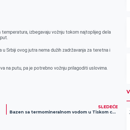
 temperatura, izbegavaju vožnju tokom najtoplijeg dela
put.
 u Srbiji ovog jutra nema dužih zadržavanja za teretna i
a na putu, pa je potrebno vožnju prilagoditi uslovima.
V
SLEDEĆE
Bazen sa termomineralnom vodom u Tiskom cvetu