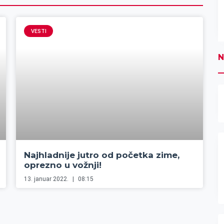
VESTI
N
Najhladnije jutro od početka zime,
oprezno u vožnji!
13. januar 2022.
08:15