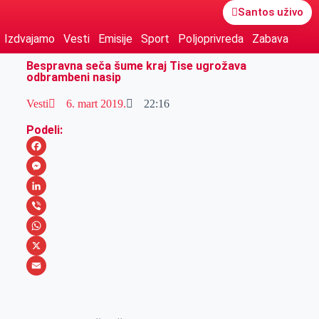
Santos uživo
Izdvajamo
Vesti
Emisije
Sport
Poljoprivreda
Zabava
Bespravna seča šume kraj Tise ugrožava
odbrambeni nasip
Vesti
6. mart 2019.
22:16
Podeli:
F
a
M
c
e
L
e
s
i
V
b
s
n
i
W
o
e
k
b
h
X
o
n
e
e
a
E
k
g
d
r
t
m