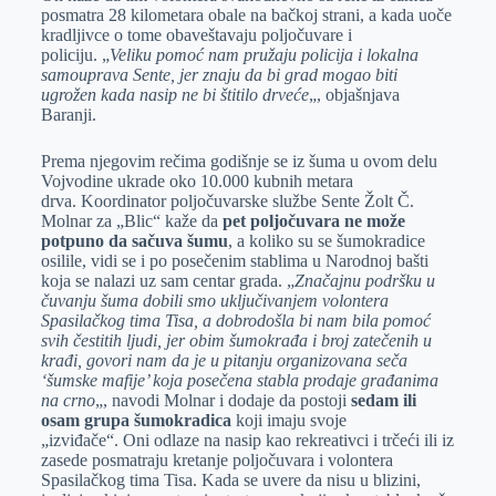
posmatra 28 kilometara obale na bačkoj strani, a kada uoče
kradljivce o tome obaveštavaju poljočuvare i
policiju. „
Veliku pomoć nam pružaju policija i lokalna
samouprava Sente, jer znaju da bi grad mogao biti
ugrožen kada nasip ne bi štitilo drveće
„, objašnjava
Baranji.
Prema njegovim rečima godišnje se iz šuma u ovom delu
Vojvodine ukrade oko 10.000 kubnih metara
drva. Koordinator poljočuvarske službe Sente Žolt Č.
Molnar za „Blic“ kaže da
pet poljočuvara ne može
potpuno da sačuva šumu
, a koliko su se šumokradice
osilile, vidi se i po posečenim stablima u Narodnoj bašti
koja se nalazi uz sam centar grada. „
Značajnu podršku u
čuvanju šuma dobili smo uključivanjem volontera
Spasilačkog tima Tisa, a dobrodošla bi nam bila pomoć
svih čestitih ljudi, jer obim šumokrađa i broj zatečenih u
krađi, govori nam da je u pitanju organizovana seča
‘šumske mafije’ koja posečena stabla prodaje građanima
na crno
„, navodi Molnar i dodaje da postoji
sedam ili
osam grupa šumokradica
koji imaju svoje
„izviđače“. Oni odlaze na nasip kao rekreativci i trčeći ili iz
zasede posmatraju kretanje poljočuvara i volontera
Spasilačkog tima Tisa. Kada se uvere da nisu u blizini,