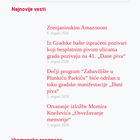
Najnovije vesti
Zrenjaninskim Amazonom
6. avgust 2026.
Iz Gradske bašte ispraćeni pozivari
koji besplatnim pivom ulicama
grada pozivaju na 41. „Dane piva“
5. avgust 2026.
Dečji program “Zabavilište u
Plankiću Parkiću” biće održan u
toku gradske manifestacije „Dani
piva“
5. avgust 2026.
Otvaranje izložbe Momira
Kneževića „Osvežavanje
memorije“
5. avgust 2026.