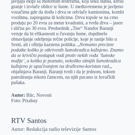
javljaju ekipi sa motornim testerama, koji seku stabla, krešu
granje i izvlače oblice iz šume. U međuvremenu je javljeno
vozačima gde da dođu i drva se odvlače kamionima, kombi
vozilima, zapregama ili kolicima. Drva topole se na crno
prodaju po 20 evra za metar kvadratni, a tvrđa drva – jasen
i slična po 30 evra. Predsednik „Tise“ Nandor Baranji
veruje da bi efikasnosti u čuvanju šume, dopdinelo
obnavljanje odeljenja rečne policije, koje je ranije bilo u
Senti, ali i oštrija kaznena politika. „
Nemamo precizne
podatke koliko je otkrivenih šumokradica kažnjeno. Znamo
da se krivični postupak vodi protiv nekih vođa ‘šumske
mafije’, a koliko je poznato, nekoliko sitnijih šumokradica
kažnjeno je upućivanjem na društveno-koristan rad
„,
objašnjava Baranji. Baranji tvrdi i da je jednom, tokom
patroliranja rekom čamcem, na njih pucano iz lovačkih
pušaka.
Autor:
Blic, Novosti
Foto: Pixabay
RTV Santos
Autor: Redakcija radio televizije Santos