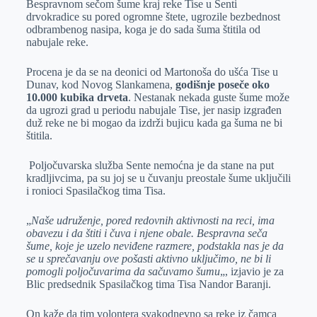
Bespravnom sečom šume kraj reke Tise u Senti
e
I
s
a
drvokradice su pored ogromne štete, ugrozile bezbednost
r
n
A
i
odbrambenog nasipa, koga je do sada šuma štitila od
nabujale reke.
p
l
p
Procena je da se na deonici od Martonoša do ušća Tise u
Dunav, kod Novog Slankamena,
godišnje poseče oko
10.000 kubika drveta
. Nestanak nekada guste šume može
da ugrozi grad u periodu nabujale Tise, jer nasip izgrađen
duž reke ne bi mogao da izdrži bujicu kada ga šuma ne bi
štitila.
Poljočuvarska služba Sente nemoćna je da stane na put
kradljivcima, pa su joj se u čuvanju preostale šume uključili
i ronioci Spasilačkog tima Tisa.
„
Naše udruženje, pored redovnih aktivnosti na reci, ima
obavezu i da štiti i čuva i njene obale. Bespravna seča
šume, koje je uzelo neviđene razmere, podstakla nas je da
se u sprečavanju ove pošasti aktivno uključimo, ne bi li
pomogli poljočuvarima da sačuvamo šumu
„, izjavio je za
Blic predsednik Spasilačkog tima Tisa Nandor Baranji.
On kaže da tim volontera svakodnevno sa reke iz čamca