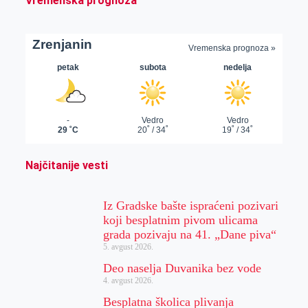
Vremenska prognoza
Najčitanije vesti
Iz Gradske bašte ispraćeni pozivari
koji besplatnim pivom ulicama
grada pozivaju na 41. „Dane piva“
5. avgust 2026.
Deo naselja Duvanika bez vode
4. avgust 2026.
Besplatna školica plivanja