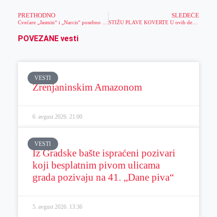
PRETHODNO
SLEDEĆE
Cvećare „Jasmin“ i „Narcis“ posebno se pripremile za predstojeći 8. mart
STIŽU PLAVE KOVERTE U ovih devet situacija rezervisti mogu da PREKINU ILI ODLOŽE obaveznu vojnu vežbu
POVEZANE vesti
VESTI
Zrenjaninskim Amazonom
6. avgust 2026.
21:00
VESTI
Iz Gradske bašte ispraćeni pozivari
koji besplatnim pivom ulicama
grada pozivaju na 41. „Dane piva“
5. avgust 2026.
13:36