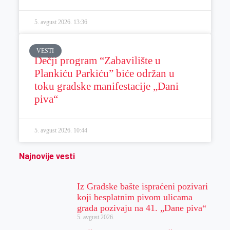
5. avgust 2026.
13:36
VESTI
Dečji program “Zabavilište u
Plankiću Parkiću” biće održan u
toku gradske manifestacije „Dani
piva“
5. avgust 2026.
10:44
Najnovije vesti
Iz Gradske bašte ispraćeni pozivari
koji besplatnim pivom ulicama
grada pozivaju na 41. „Dane piva“
5. avgust 2026.