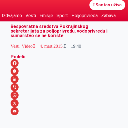
Santos uživo
Izdvajamo
Vesti
Emisije
Sport
Poljoprivreda
Zabava
Bespovratna sredstva Pokrajinskog
sekretarijata za poljoprivredu, vodoprivredu i
šumarstvo se ne koriste
Vesti
,
Video
4. mart 2015.
19:40
Podeli:
F
a
M
c
e
L
e
s
i
V
b
s
n
i
W
o
e
k
b
h
X
o
n
e
e
a
E
k
g
d
r
t
m