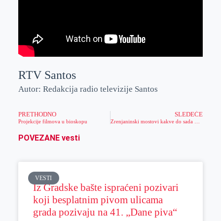
RTV Santos
Autor: Redakcija radio televizije Santos
PRETHODNO
SLEDEĆE
Projekcije filmova u bioskopu
Zrenjaninski mostovi kakve do sada niste videli (video)
POVEZANE vesti
VESTI
Iz Gradske bašte ispraćeni pozivari
koji besplatnim pivom ulicama
grada pozivaju na 41. „Dane piva“