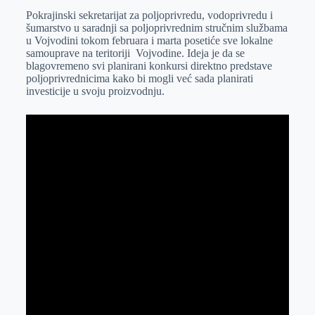
Pokrajinski sekretarijat za poljoprivredu, vodoprivredu i
e
I
s
a
šumarstvo u saradnji sa poljoprivrednim stručnim službama
r
n
A
i
u Vojvodini tokom februara i marta posetiće sve lokalne
samouprave na teritoriji Vojvodine. Ideja je da se
p
l
blagovremeno svi planirani konkursi direktno predstave
p
poljoprivrednicima kako bi mogli već sada planirati
investicije u svoju proizvodnju.