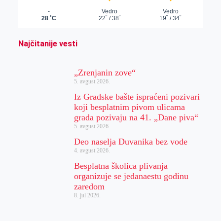
Najčitanije vesti
„Zrenjanin zove“
5. avgust 2026.
Iz Gradske bašte ispraćeni pozivari
koji besplatnim pivom ulicama
grada pozivaju na 41. „Dane piva“
5. avgust 2026.
Deo naselja Duvanika bez vode
4. avgust 2026.
Besplatna školica plivanja
organizuje se jedanaestu godinu
zaredom
8. jul 2026.