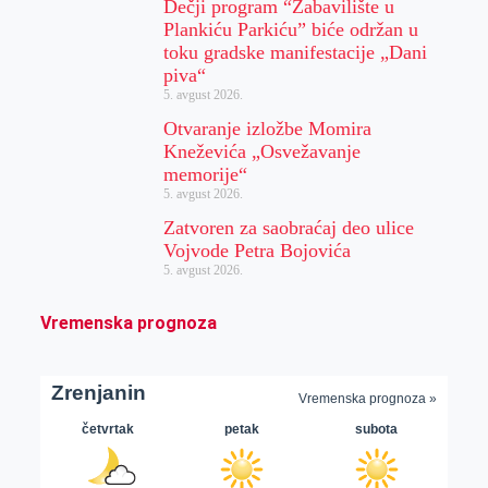
Dečji program “Zabavilište u
Plankiću Parkiću” biće održan u
toku gradske manifestacije „Dani
piva“
5. avgust 2026.
Otvaranje izložbe Momira
Kneževića „Osvežavanje
memorije“
5. avgust 2026.
Zatvoren za saobraćaj deo ulice
Vojvode Petra Bojovića
5. avgust 2026.
Vremenska prognoza