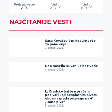
NAJČITANIJE VESTI
Sasa Kovačević priređuje veče
za pamćenje
7. avgust 2026.
Deo naselja Duvanika bez vode
4. avgust 2026.
Iz Gradske bašte ispraćeni
pozivari koji besplatnim pivom
ulicama grada pozivaju na 41.
„Dane piva“
5. avgust 2026.