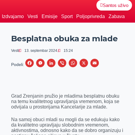
Santos uživo
Izdvajamo
Vesti
Emisije
Sport
Poljoprivreda
Zabava
Besplatna obuka za mlade
Vesti
13. septembar 2024.
15:24
F
M
L
V
W
X
E
Podeli:
a
e
i
i
h
m
c
s
n
b
a
a
e
s
k
e
t
i
Grad Zrenjanin pružio je mladima besplatnu obuku
b
e
e
r
s
l
na temu kvalitetnog upravljanja vremenom, koja se
o
n
d
A
odvijala u prostorijama Kancelarije za mlade.
o
g
I
p
Na samoj obuci mladi su mogli da se edukuju kako
k
e
n
p
da kvalitetno upravljaju slobodnim vremenom,
aktivnostima, odnosno kako da se dobro organizuju i
r