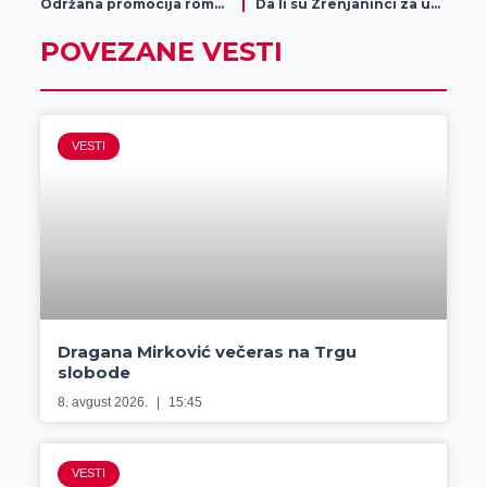
Održana promocija romana „Formalin“
Da li su Zrenjaninci za uvođenje školskih uniformi?
POVEZANE VESTI
VESTI
Dragana Mirković večeras na Trgu
slobode
8. avgust 2026.
15:45
VESTI