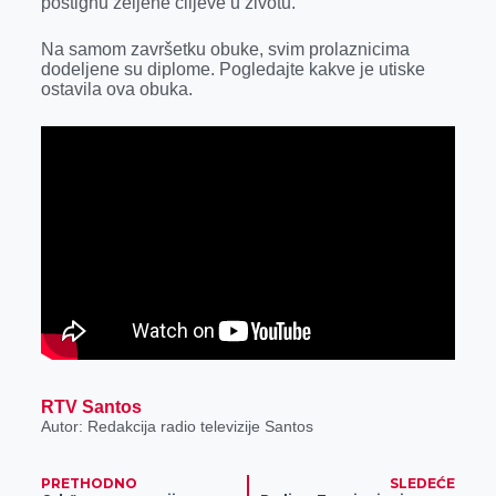
postignu željene ciljeve u životu.
Na samom završetku obuke, svim prolaznicima
dodeljene su diplome. Pogledajte kakve je utiske
ostavila ova obuka.
RTV Santos
Autor: Redakcija radio televizije Santos
PRETHODNO
SLEDEĆE