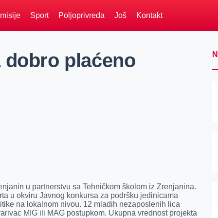
misije
Sport
Poljoprivreda
Još
Kontakt
 dobro plaćeno
N
njanin u partnerstvu sa Tehničkom školom iz Zrenjanina.
orta u okviru Javnog konkursa za podršku jedinicama
tike na lokalnom nivou. 12 mladih nezaposlenih lica
avarivac MIG ili MAG postupkom. Ukupna vrednost projekta