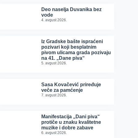
Deo naselja Duvanika bez
vode
4. avgust 2026.
Iz Gradske bašte ispraćeni
pozivari koji besplatnim
pivom ulicama grada pozivaju
na 41. „Dane piva“
5. avgust 2026.
Sasa Kovačević priređuje
veče za pamćenje
7. avgust 2026.
Manifestacija „Dani piva“
protiče u znaku kvalitetne
muzike i dobre zabave
6. avgust 2026.