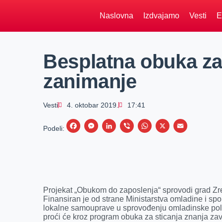
Naslovna
Izdvajamo
Vesti
E
Besplatna obuka za
zanimanje
Vesti
4. oktobar 2019.
17:41
F
M
L
V
W
X
E
Podeli:
a
e
i
i
h
m
c
s
n
b
a
a
e
s
k
e
t
i
b
e
e
r
s
l
Projekat „Obukom do zaposlenja“ sprovodi grad Zre
o
n
d
A
Finansiran je od strane Ministarstva omladine i sp
lokalne samouprave u sprovođenju omladinske poli
o
g
I
p
proći će kroz program obuka za sticanja znanja z