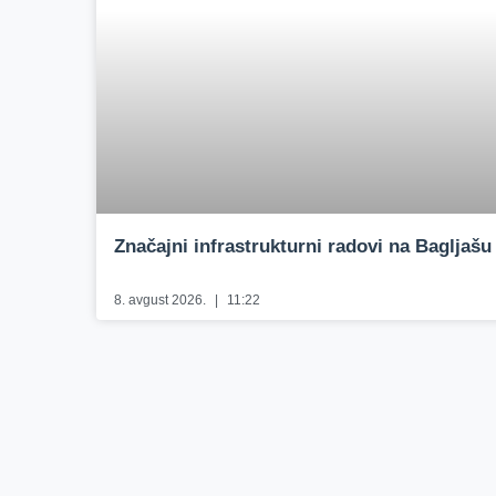
Značajni infrastrukturni radovi na Bagljašu
8. avgust 2026.
11:22