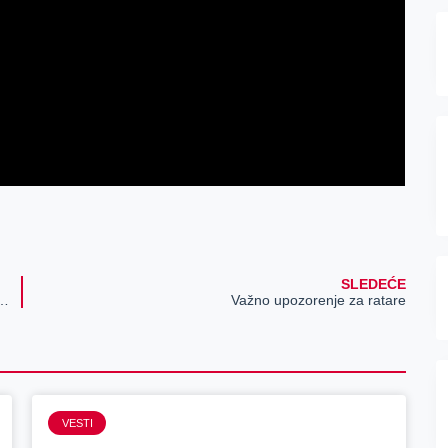
SLEDEĆE
tarna akcija PerSu marketa “Topli dinar”
Važno upozorenje za ratare
VESTI