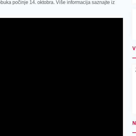
obuka počinje 14. oktobra. Više informacija saznajte iz
V
N