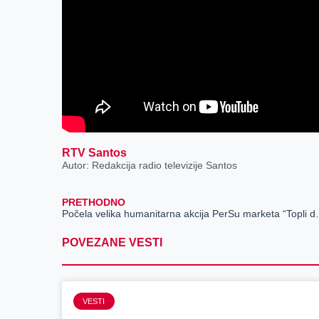
RTV Santos
Autor: Redakcija radio televizije Santos
PRETHODNO
Počela velika humani
POVEZANE VESTI
VESTI