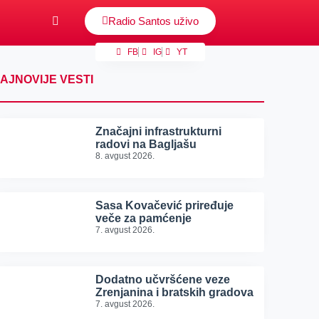
Radio Santos uživo
FB
IG
YT
AJNOVIJE VESTI
Značajni infrastrukturni
radovi na Bagljašu
8. avgust 2026.
Sasa Kovačević priređuje
veče za pamćenje
7. avgust 2026.
Dodatno učvršćene veze
Zrenjanina i bratskih gradova
7. avgust 2026.