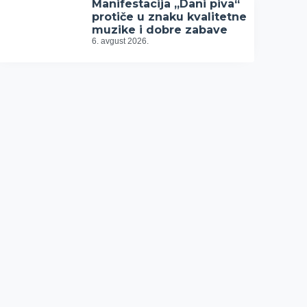
Manifestacija „Dani piva“
protiče u znaku kvalitetne
muzike i dobre zabave
6. avgust 2026.