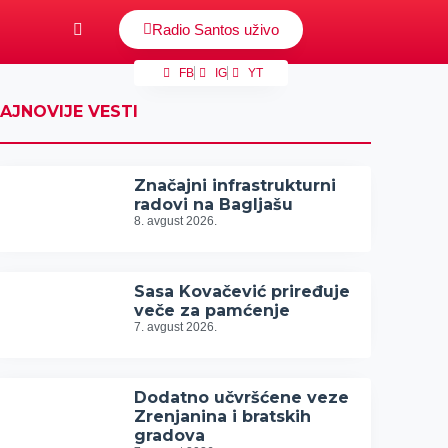
Radio Santos uživo
FB
IG
YT
AJNOVIJE VESTI
Značajni infrastrukturni
radovi na Bagljašu
8. avgust 2026.
Sasa Kovačević priređuje
veče za pamćenje
7. avgust 2026.
Dodatno učvršćene veze
Zrenjanina i bratskih
gradova