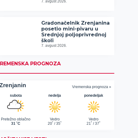
7. avgust 2026.
Gradonačelnik Zrenjanina
posetio mini-pivaru u
Srednjoj poljoprivrednoj
školi
7. avgust 2026.
REMENSKA PROGNOZA