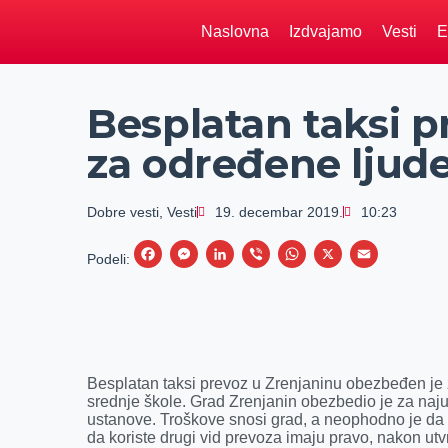
Naslovna
Izdvajamo
Vesti
E
Besplatan taksi p
za određene ljud
Dobre vesti
,
Vesti
19. decembar 2019.
10:23
F
M
L
V
W
X
E
Podeli:
a
e
i
i
h
m
c
s
n
b
a
a
e
s
k
e
t
i
b
e
e
r
s
l
Besplatan taksi prevoz u Zrenjaninu obezbeđen je z
o
n
d
A
srednje škole. Grad Zrenjanin obezbedio je za na
ustanove. Troškove snosi grad, a neophodno je da
o
g
I
p
da koriste drugi vid prevoza imaju pravo, nakon utv