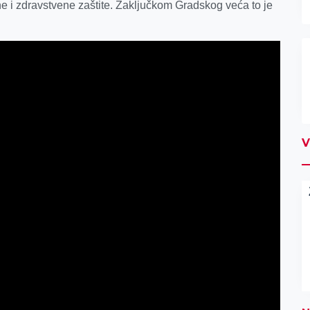
e i zdravstvene zaštite. Zaključkom Gradskog veća to je
V