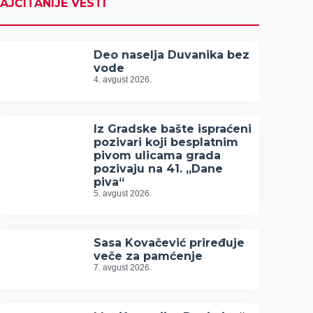
AJČITANIJE VESTI
Deo naselja Duvanika bez
vode
4. avgust 2026.
Iz Gradske bašte ispraćeni
pozivari koji besplatnim
pivom ulicama grada
pozivaju na 41. „Dane
piva“
5. avgust 2026.
Sasa Kovačević priređuje
veče za pamćenje
7. avgust 2026.