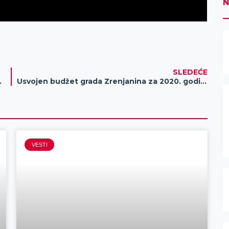
N
SLEDEĆE
geronto domaćicama
Usvojen budžet grada Zrenjanina za 2020. godinu
VESTI