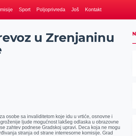
misije
Sport
Poljoprivreda
Još
Kontakt
revoz u Zrenjaninu
N
e
a osobe sa invaliditetom koje idu u vrtiće, osnovne i
jugroženije ljude mogućnost lakšeg odlaska u obrazovne
 se zahtev podnese Gradskoj upravi. Deca koja ne mogu
rđivanja stranja od strane interresorne komisije. Grad