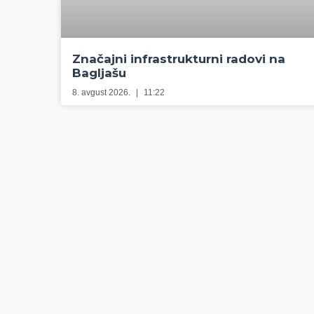
Značajni infrastrukturni radovi na
Bagljašu
8. avgust 2026.
11:22