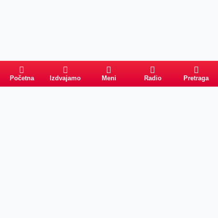
Početna
Izdvajamo
Meni
Radio
Pretraga
Pretraga
Kategorije
Ostalo
Naslovna
Izdvajamo