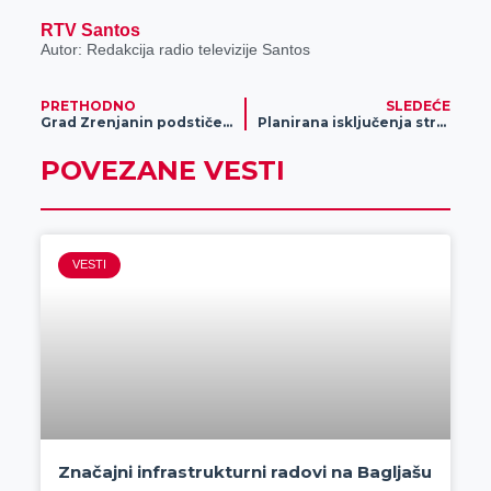
RTV Santos
Autor: Redakcija radio televizije Santos
PRETHODNO
SLEDEĆE
Grad Zrenjanin podstiče mlade na selu da se bave pčelarstvom – javni poziv otvoren do 6. juna
Planirana isključenja struje za 31. maj
POVEZANE VESTI
VESTI
Značajni infrastrukturni radovi na Bagljašu