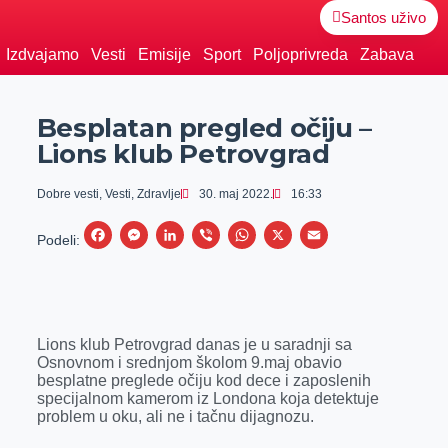
Santos uživo
Izdvajamo
Vesti
Emisije
Sport
Poljoprivreda
Zabava
Besplatan pregled očiju –
Lions klub Petrovgrad
Dobre vesti
,
Vesti
,
Zdravlje
30. maj 2022.
16:33
F
M
L
V
W
X
E
Podeli:
a
e
i
i
h
m
c
s
n
b
a
a
e
s
k
e
t
i
Lions klub Petrovgrad danas je u saradnji sa
b
e
e
r
s
l
Osnovnom i srednjom školom 9.maj obavio
o
n
d
A
besplatne preglede očiju kod dece i zaposlenih
specijalnom kamerom iz Londona koja detektuje
o
g
I
p
problem u oku, ali ne i tačnu dijagnozu.
k
e
n
p