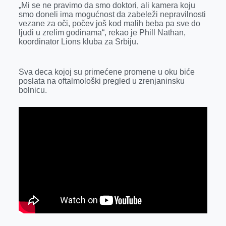
„Mi se ne pravimo da smo doktori, ali kamera koju
r
smo doneli ima mogućnost da zabeleži nepravilnosti
vezane za oči, počev još kod malih beba pa sve do
ljudi u zrelim godinama“, rekao je Phill Nathan,
koordinator Lions kluba za Srbiju.
Sva deca kojoj su primećene promene u oku biće
poslata na oftalmološki pregled u zrenjaninsku
bolnicu.