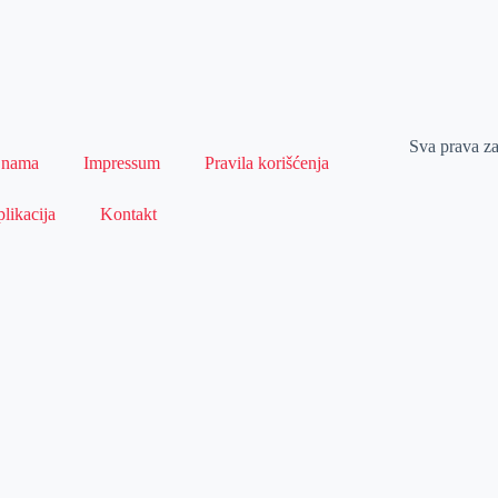
Sva prava z
 nama
Impressum
Pravila korišćenja
likacija
Kontakt
Naslovna