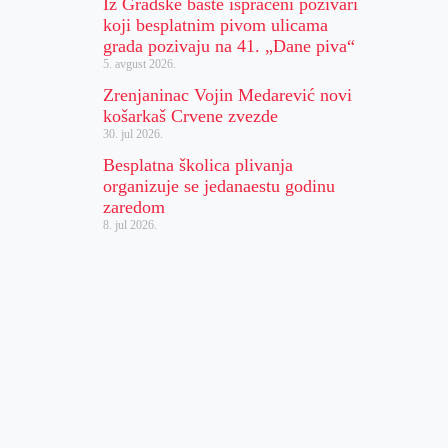
Iz Gradske bašte ispraćeni pozivari
koji besplatnim pivom ulicama
grada pozivaju na 41. „Dane piva“
5. avgust 2026.
Zrenjaninac Vojin Medarević novi
košarkaš Crvene zvezde
30. jul 2026.
Besplatna školica plivanja
organizuje se jedanaestu godinu
zaredom
8. jul 2026.