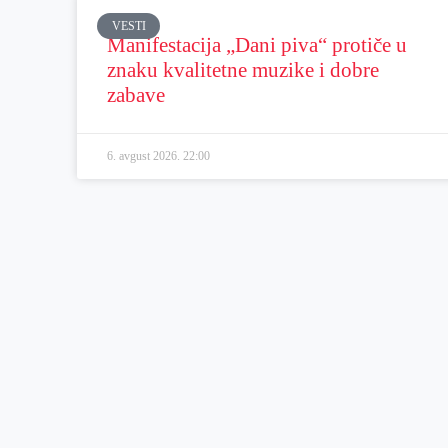
VESTI
Manifestacija „Dani piva“ protiče u
znaku kvalitetne muzike i dobre
zabave
6. avgust 2026.
22:00