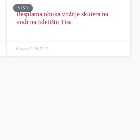
VESTI
Besplatna obuka vožnje skutera na
vodi na Izletištu Tisa
6. avgust 2026.
21:25