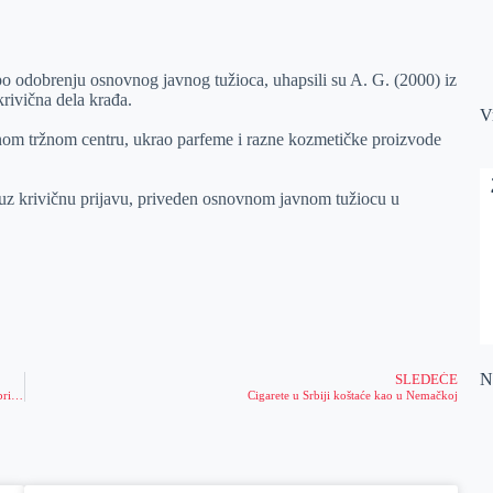
po odobrenju osnovnog javnog tužioca, uhapsili su A. G. (2000) iz
krivična dela krađa.
V
jednom tržnom centru, ukrao parfeme i razne kozmetičke proizvode
 uz krivičnu prijavu, priveden osnovnom javnom tužiocu u
Na
SLEDEĆE
Otvoren vakcinalni punkt za imunizaciju u hali „Medison“, gradonačelnik prvi primio vakcinu
Cigarete u Srbiji koštaće kao u Nemačkoj