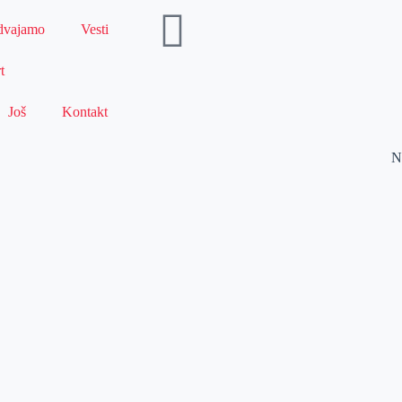
dvajamo
Vesti
t
Još
Kontakt
N