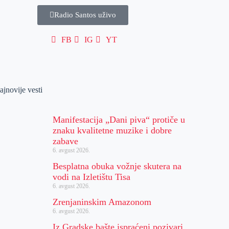
Radio Santos uživo
FB
IG
YT
ajnovije vesti
Manifestacija „Dani piva“ protiče u
znaku kvalitetne muzike i dobre
zabave
6. avgust 2026.
Besplatna obuka vožnje skutera na
vodi na Izletištu Tisa
6. avgust 2026.
Zrenjaninskim Amazonom
6. avgust 2026.
Iz Gradske bašte ispraćeni pozivari