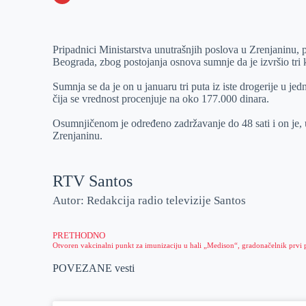
o
n
e
e
a
E
k
g
d
r
t
m
Pripadnici Ministarstva unutrašnjih poslova u Zrenjaninu, 
e
I
s
a
Beograda, zbog postojanja osnova sumnje da je izvršio tri 
r
n
A
i
Sumnja se da je on u januaru tri puta iz iste drogerije u 
p
l
čija se vrednost procenjuje na oko 177.000 dinara.
p
Osumnjičenom je određeno zadržavanje do 48 sati i on je,
Zrenjaninu.
RTV Santos
Autor: Redakcija radio televizije Santos
PRETHODNO
POVEZANE vesti