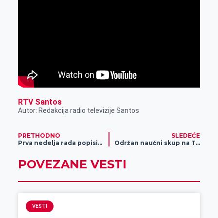
r
RTV Santos
Autor: Redakcija radio televizije Santos
PRETHODNO
SLEDEĆE
Prva nedelja rada popisivača popisa poljoprivrede
Održan naučni skup na TF „Mihajlo Pupin“
POVEZANE VESTI
VESTI